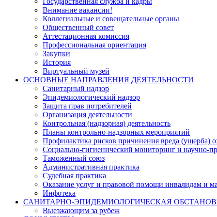
Государственная служба и кадры
Внимание вакансии!
Коллегиальные и совещательные органы
Общественный совет
Аттестационная комиссия
Профессиональная ориентация
Закупки
История
Виртуальный музей
ОСНОВНЫЕ НАПРАВЛЕНИЯ ДЕЯТЕЛЬНОСТИ
Санитарный надзор
Эпидемиологический надзор
Защита прав потребителей
Организация деятельности
Контрольная (надзорная) деятельность
Планы контрольно-надзорных мероприятий
Профилактика рисков причинения вреда (ущерба) 
Социально-гигиенический мониторинг и научно-пр
Таможенный союз
Административная практика
Судебная практика
Оказание услуг и правовой помощи инвалидам и 
Инфотека
САНИТАРНО-ЭПИДЕМИОЛОГИЧЕСКАЯ ОБСТАНО
Выезжающим за рубеж