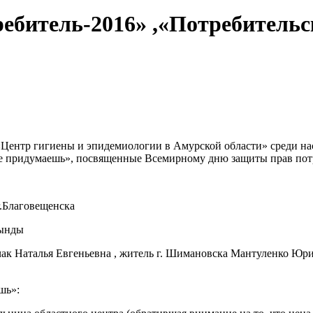
ребитель-2016» ,«Потребительс
Центр гигиены и эпидемиологии в Амурской области» среди на
не придумаешь», посвященные Всемирному дню защиты прав пот
г.Благовещенска
Тынды
чак Наталья Евгеньевна , житель г. Шимановска Мантуленко Юри
шь»: