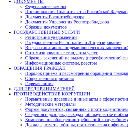
ДОКУМЕНТЫ
Федеральные законы
Постановления Правительства Российской Федера
Документы Роспотребнадзора
Документы Управления Роспотребнадзора
Образцы документов
ГОСУДАРСТВЕННЫЕ УСЛУГИ
Регистрация уведомлений
Государственная Регистрация и Лицензирование
Выдача санитарно-эпидемиологических заключени
Оптимизированные стандарты услуг
Образцы заявлений на выдачу (переоформление) са
Информационные системы, реестры
ОБРАЩЕНИЯ ГРАЖДАН
Порядок приема и рассмотрения обращений гражда
Общественная приёмная
Горячая линия
ДЛЯ ПРЕДПРИНИМАТЕЛЕЙ
ПРОТИВОДЕЙСТВИЕ КОРРУПЦИИ
Нормативные правовые и иные акты в сфере проти
Методические материалы
Формы документов, связанных с противодействием
Сведения о доходах, расходах, об имуществе и обяз
Комиссия по соблюдению требований к служебному
Доклады, отчеты, обзоры, статистическая информа