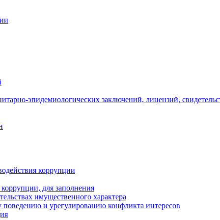
ции
й
нитарно-эпидемиологических заключений, лицензий, свидетельс
н
водействия коррупции
 коррупции, для заполнения
ательствах имущественного характера
 поведению и урегулированию конфликта интересов
ция