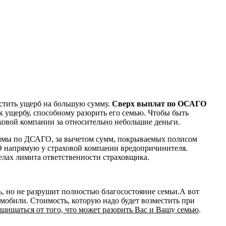
естить ущерб на большую сумму.
Сверх выплат по ОСАГО
 ущербу, способному разорить его семью. Чтобы быть
ховой компании за относительно небольшие деньги.
уммы по ДСАГО, за вычетом сумм, покрываемых полисом
 напрямую у страховой компании вредопричинителя.
елах лимита ответственности страховщика.
, но не разрушит полностью благосостояние семьи.А вот
мобили. Стоимость, которую надо будет возместить при
ащищаться от того, что может разорить Вас и Вашу семью
.