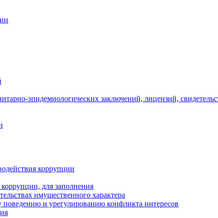
ции
й
нитарно-эпидемиологических заключений, лицензий, свидетельс
н
водействия коррупции
 коррупции, для заполнения
ательствах имущественного характера
 поведению и урегулированию конфликта интересов
ция