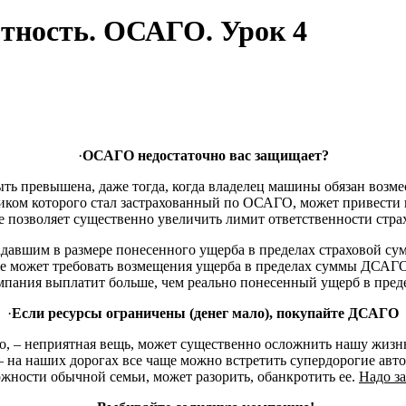
тность. ОСАГО. Урок 4
·
ОСАГО недостаточно вас защищает?
ть превышена, даже тогда, когда владелец машины обязан возм
ком которого стал застрахованный по ОСАГО, может привести к
 позволяет существенно увеличить лимит ответственности стра
давшим в размере понесенного ущерба в пределах страховой с
 может требовать возмещения ущерба в пределах суммы ДСАГО
омпания выплатит больше, чем реально понесенный ущерб в пред
·
Если ресурсы ограничены (денег мало), покупайте ДСАГО
, – неприятная вещь, может существенно осложнить нашу жизнь
на наших дорогах все чаще можно встретить супердорогие авто
жности обычной семьи, может разорить, обанкротить ее.
Надо з