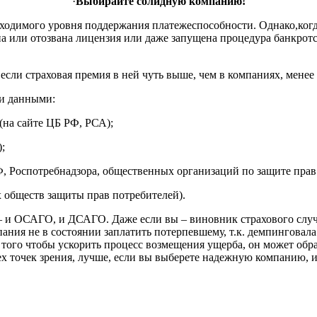
·
Выбирайте солидную компанию!
ходимого уровня поддержания платежеспособности. Однако,когд
а или отозвана лицензия или даже запущена процедура банкротст
ли страховая премия в ней чуть выше, чем в компаниях, менее
и данными:
(на сайте ЦБ РФ, РСА);
;
, Роспотребнадзора, общественных организаций по защите прав а
ах обществ защиты прав потребителей).
– и ОСАГО, и ДСАГО. Даже если вы – виновник страхового слу
ания не в состоянии заплатить потерпевшему, т.к. демпинговала
ля того чтобы ускорить процесс возмещения ущерба, он может об
всех точек зрения, лучше, если вы выберете надежную компанию, и