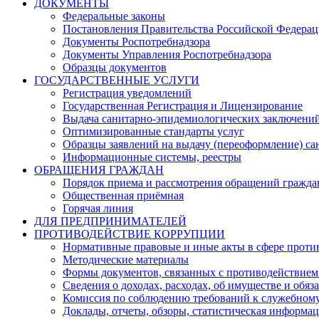
ДОКУМЕНТЫ
Федеральные законы
Постановления Правительства Российской Федера
Документы Роспотребнадзора
Документы Управления Роспотребнадзора
Образцы документов
ГОСУДАРСТВЕННЫЕ УСЛУГИ
Регистрация уведомлений
Государственная Регистрация и Лицензирование
Выдача санитарно-эпидемиологических заключени
Оптимизированные стандарты услуг
Образцы заявлений на выдачу (переоформление) са
Информационные системы, реестры
ОБРАЩЕНИЯ ГРАЖДАН
Порядок приема и рассмотрения обращений гражда
Общественная приёмная
Горячая линия
ДЛЯ ПРЕДПРИНИМАТЕЛЕЙ
ПРОТИВОДЕЙСТВИЕ КОРРУПЦИИ
Нормативные правовые и иные акты в сфере проти
Методические материалы
Формы документов, связанных с противодействием
Сведения о доходах, расходах, об имуществе и обяз
Комиссия по соблюдению требований к служебному
Доклады, отчеты, обзоры, статистическая информа