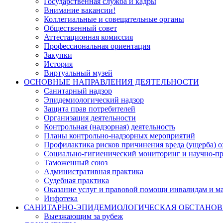
Государственная служба и кадры
Внимание вакансии!
Коллегиальные и совещательные органы
Общественный совет
Аттестационная комиссия
Профессиональная ориентация
Закупки
История
Виртуальный музей
ОСНОВНЫЕ НАПРАВЛЕНИЯ ДЕЯТЕЛЬНОСТИ
Санитарный надзор
Эпидемиологический надзор
Защита прав потребителей
Организация деятельности
Контрольная (надзорная) деятельность
Планы контрольно-надзорных мероприятий
Профилактика рисков причинения вреда (ущерба) 
Социально-гигиенический мониторинг и научно-пр
Таможенный союз
Административная практика
Судебная практика
Оказание услуг и правовой помощи инвалидам и 
Инфотека
САНИТАРНО-ЭПИДЕМИОЛОГИЧЕСКАЯ ОБСТАНО
Выезжающим за рубеж