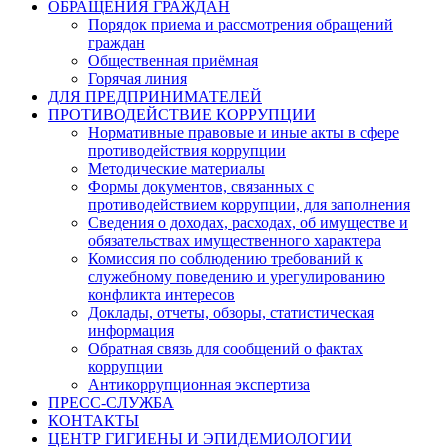
ОБРАЩЕНИЯ ГРАЖДАН
Порядок приема и рассмотрения обращений
граждан
Общественная приёмная
Горячая линия
ДЛЯ ПРЕДПРИНИМАТЕЛЕЙ
ПРОТИВОДЕЙСТВИЕ КОРРУПЦИИ
Нормативные правовые и иные акты в сфере
противодействия коррупции
Методические материалы
Формы документов, связанных с
противодействием коррупции, для заполнения
Сведения о доходах, расходах, об имуществе и
обязательствах имущественного характера
Комиссия по соблюдению требований к
служебному поведению и урегулированию
конфликта интересов
Доклады, отчеты, обзоры, статистическая
информация
Обратная связь для сообщений о фактах
коррупции
Антикоррупционная экспертиза
ПРЕСС-СЛУЖБА
КОНТАКТЫ
ЦЕНТР ГИГИЕНЫ И ЭПИДЕМИОЛОГИИ