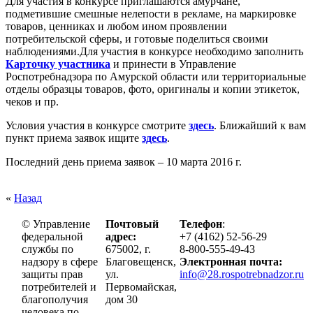
Для участия в конкурсе приглашаются амурчане,
подметившие смешные нелепости в рекламе, на маркировке
товаров, ценниках и любом ином проявлении
потребительской сферы, и готовые поделиться своими
наблюдениями.Для участия в конкурсе необходимо заполнить
Карточку участника
и принести в Управление
Роспотребнадзора по Амурской области или территориальные
отделы образцы товаров, фото, оригиналы и копии этикеток,
чеков и пр.
Условия участия в конкурсе смотрите
здесь
. Ближайший к вам
пункт приема заявок ищите
здесь
.
Последний день приема заявок – 10 марта 2016 г.
«
Назад
© Управление
Почтовый
Телефон
:
федеральной
адрес:
+7 (4162) 52-56-29
службы по
675002, г.
8-800-555-49-43
надзору в сфере
Благовещенск,
Электронная почта:
защиты прав
ул.
info@28.rospotrebnadzor.ru
потребителей и
Первомайская,
благополучия
дом 30
человека по