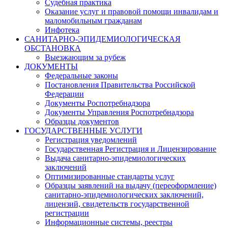
Судебная практика
Оказание услуг и правовой помощи инвалидам и
маломобильным гражданам
Инфотека
САНИТАРНО-ЭПИДЕМИОЛОГИЧЕСКАЯ
ОБСТАНОВКА
Выезжающим за рубеж
ДОКУМЕНТЫ
Федеральные законы
Постановления Правительства Российской
Федерации
Документы Роспотребнадзора
Документы Управления Роспотребнадзора
Образцы документов
ГОСУДАРСТВЕННЫЕ УСЛУГИ
Регистрация уведомлений
Государственная Регистрация и Лицензирование
Выдача санитарно-эпидемиологических
заключений
Оптимизированные стандарты услуг
Образцы заявлений на выдачу (переоформление)
санитарно-эпидемиологических заключений,
лицензий, свидетельств государственной
регистрации
Информационные системы, реестры