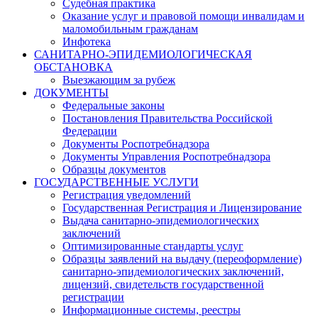
Судебная практика
Оказание услуг и правовой помощи инвалидам и
маломобильным гражданам
Инфотека
САНИТАРНО-ЭПИДЕМИОЛОГИЧЕСКАЯ
ОБСТАНОВКА
Выезжающим за рубеж
ДОКУМЕНТЫ
Федеральные законы
Постановления Правительства Российской
Федерации
Документы Роспотребнадзора
Документы Управления Роспотребнадзора
Образцы документов
ГОСУДАРСТВЕННЫЕ УСЛУГИ
Регистрация уведомлений
Государственная Регистрация и Лицензирование
Выдача санитарно-эпидемиологических
заключений
Оптимизированные стандарты услуг
Образцы заявлений на выдачу (переоформление)
санитарно-эпидемиологических заключений,
лицензий, свидетельств государственной
регистрации
Информационные системы, реестры