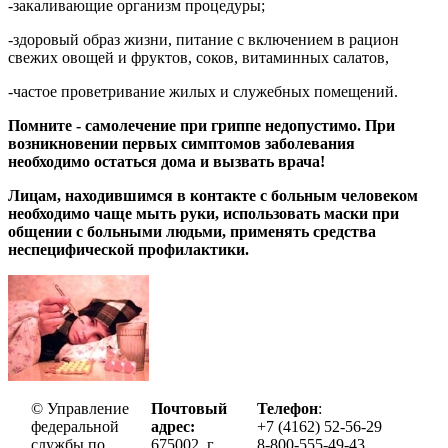
-
закаливающие организм процедуры;
-
здоровый образ жизни, питание с включением в рацион
свежих овощей и фруктов, соков, витаминных салатов,
-
частое проветривание жилых и служебных помещений.
Помните - самолечение при гриппе недопустимо. При
возникновении первых симптомов заболевания
необходимо остаться дома и вызвать врача!
Лицам, находившимся в контакте с больным человеком
необходимо чаще мыть руки, использовать маски при
общении с больными людьми, применять средства
неспецифической профилактики.
© Управление
Почтовый
Телефон
:
федеральной
адрес:
+7 (4162) 52-56-29
службы по
675002, г.
8-800-555-49-43