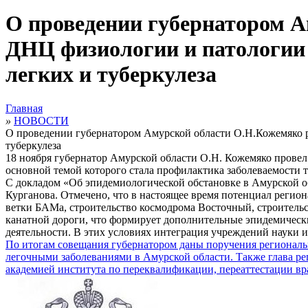
О проведении губернатором 
ДНЦ физиологии и патологии
легких и туберкулеза
Главная
»
НОВОСТИ
О проведении губернатором Амурской области О.Н.Кожемяко 
туберкулеза
18 ноября губернатор Амурской области О.Н. Кожемяко прове
основной темой которого стала профилактика заболеваемости 
С докладом «Об эпидемиологической обстановке в Амурской об
Курганова. Отмечено, что в настоящее время потенциал реги
ветки БАМа, строительство космодрома Восточный, строительс
канатной дороги, что формирует дополнительные эпидемическ
деятельности. В этих условиях интеграция учреждений науки и
По итогам совещания губернатором даны поручения регионал
легочными заболеваниями в Амурской области. Также глава ре
академией института по переквалификации, переаттестации вр