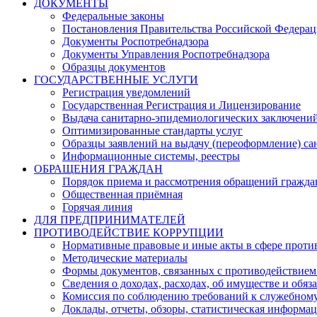
ДОКУМЕНТЫ
Федеральные законы
Постановления Правительства Российской Федера
Документы Роспотребнадзора
Документы Управления Роспотребнадзора
Образцы документов
ГОСУДАРСТВЕННЫЕ УСЛУГИ
Регистрация уведомлений
Государственная Регистрация и Лицензирование
Выдача санитарно-эпидемиологических заключени
Оптимизированные стандарты услуг
Образцы заявлений на выдачу (переоформление) са
Информационные системы, реестры
ОБРАЩЕНИЯ ГРАЖДАН
Порядок приема и рассмотрения обращений гражда
Общественная приёмная
Горячая линия
ДЛЯ ПРЕДПРИНИМАТЕЛЕЙ
ПРОТИВОДЕЙСТВИЕ КОРРУПЦИИ
Нормативные правовые и иные акты в сфере проти
Методические материалы
Формы документов, связанных с противодействием
Сведения о доходах, расходах, об имуществе и обяз
Комиссия по соблюдению требований к служебному
Доклады, отчеты, обзоры, статистическая информа