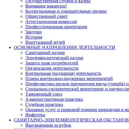
Государственная служба и кадры
Внимание вакансии!
Коллегиальные и совещательные органы
Общественный совет
Аттестационная комиссия
Профессиональная ориентация
Закупки
История
Виртуальный музей
ОСНОВНЫЕ НАПРАВЛЕНИЯ ДЕЯТЕЛЬНОСТИ
Санитарный надзор
Эпидемиологический надзор
Защита прав потребителей
Организация деятельности
Контрольная (надзорная) деятельность
Планы контрольно-надзорных мероприятий
Профилактика рисков причинения вреда (ущерба) 
Социально-гигиенический мониторинг и научно-пр
Таможенный союз
Административная практика
Судебная практика
Оказание услуг и правовой помощи инвалидам и 
Инфотека
САНИТАРНО-ЭПИДЕМИОЛОГИЧЕСКАЯ ОБСТАНО
Выезжающим за рубеж