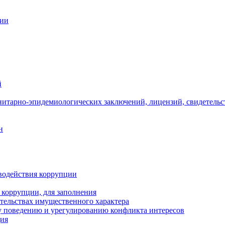
ции
й
нитарно-эпидемиологических заключений, лицензий, свидетельс
н
водействия коррупции
 коррупции, для заполнения
ательствах имущественного характера
 поведению и урегулированию конфликта интересов
ция