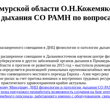
Амурской области О.Н.Кожемяк
 дыхания СО РАМН по вопрос
расширенного совещания в ДНЦ физиологии и патологии дыхан
л расширенное совещание в Дальневосточном научном центре ф
туберкулезом и других заболеваний органов дыхания в Приамурь
ласти и прогнозе ее развития на 2015 год » выступила руковод
она определяется реализацией уникальных крупномасштабных ме
тво совмещенного мостового перехода Европа - Азия через реку
ие риски за счет притока внешних и внутренних трудовых ресу
 практического здравоохранения крайне актуальна.
ьному Минздраву, ДНЦ физиологии и патологии дыхания СО РА
гиона предложил проработать возможность создания на базе це
ачебного персонала, работающего именно с оборудованием, связ