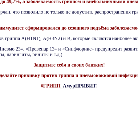
до 49,7%, а заболеваемость гриппом и внебольничными пневм
рчан, что позволило не только не допустить распространения гр
 иммунитет сформировался до сезонного подъёма заболевае
ов гриппа А(Н1N1), А(Н3N2) и В, которые являются наиболее а
евмо 23», «Превенар 13» и «Синфлорикс» предупредит развити
, ларингиты, риниты и т.д.)
Защитите себя и своих близких!
делайте прививку против гриппа и пневмококковой инфекци
#ГРИПП
_АмурПРИВИТ!