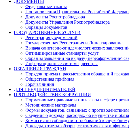
ДОКУМЕНТЫ
Федеральные законы
Постановления Правительства Российской Федера
Документы Роспотребнадзора
Документы Управления Роспотребнадзора
Образцы документов
ГОСУДАРСТВЕННЫЕ УСЛУГИ
Регистрация уведомлений
Государственная Регистрация и Лицензирование
Выдача санитарно-эпидемиологических заключени
Оптимизированные стандарты услуг
Образцы заявлений на выдачу (переоформление) са
Информационные системы, реестры
ОБРАЩЕНИЯ ГРАЖДАН
Порядок приема и рассмотрения обращений гражда
Общественная приёмная
Горячая линия
ДЛЯ ПРЕДПРИНИМАТЕЛЕЙ
ПРОТИВОДЕЙСТВИЕ КОРРУПЦИИ
Нормативные правовые и иные акты в сфере проти
Методические материалы
Формы документов, связанных с противодействием
Сведения о доходах, расходах, об имуществе и обяз
Комиссия по соблюдению требований к служебному
Доклады, отчеты, обзоры, статистическая информа