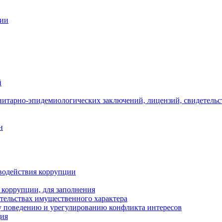
ции
й
нитарно-эпидемиологических заключений, лицензий, свидетельс
н
водействия коррупции
 коррупции, для заполнения
ательствах имущественного характера
 поведению и урегулированию конфликта интересов
ция