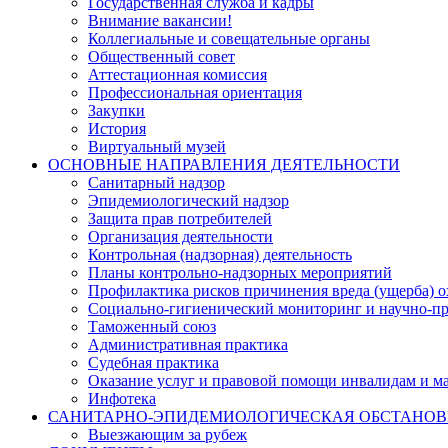
Государственная служба и кадры
Внимание вакансии!
Коллегиальные и совещательные органы
Общественный совет
Аттестационная комиссия
Профессиональная ориентация
Закупки
История
Виртуальный музей
ОСНОВНЫЕ НАПРАВЛЕНИЯ ДЕЯТЕЛЬНОСТИ
Санитарный надзор
Эпидемиологический надзор
Защита прав потребителей
Организация деятельности
Контрольная (надзорная) деятельность
Планы контрольно-надзорных мероприятий
Профилактика рисков причинения вреда (ущерба) 
Социально-гигиенический мониторинг и научно-пр
Таможенный союз
Административная практика
Судебная практика
Оказание услуг и правовой помощи инвалидам и 
Инфотека
САНИТАРНО-ЭПИДЕМИОЛОГИЧЕСКАЯ ОБСТАНО
Выезжающим за рубеж