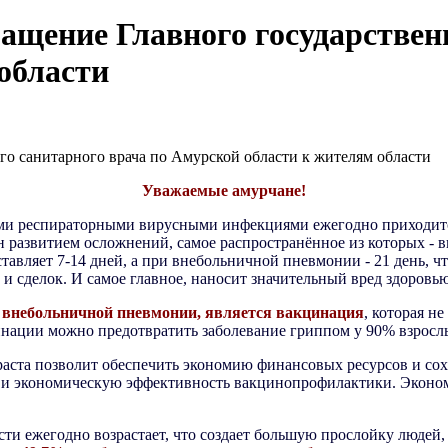
ие Главного государственно
области
санитарного врача по Амурской области к жителям области
Уважаемые амурчане!
ыми респираторными вирусными инфекциями ежегодно приходитс
н развитием осложнений, самое распространённое из которых - 
тавляет 7-14 дней, а при внебольничной пневмонии - 21 день, ч
и сделок. И самое главное, наносит значительный вред здоровь
 внебольничной пневмонии, является вакцинация
, которая н
нации можно предотвратить заболевание гриппом у 90% взросл
раста позволит обеспечить экономию финансовых ресурсов и со
ю и экономическую эффективность вакцинопрофилактики. Эконо
ти ежегодно возрастает, что создает большую прослойку людей,