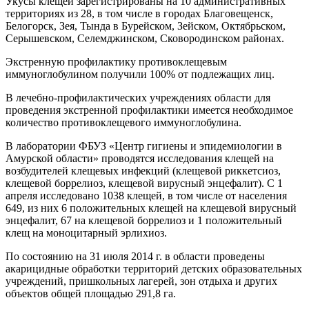
Укусы клещей зарегистрированы на 10 административных
территориях из 28, в том числе в городах Благовещенск,
Белогорск, Зея, Тында в Бурейском, Зейском, Октябрьском,
Серышевском, Селемджинском, Сковородинском районах.
Экстренную профилактику противоклещевым
иммуноглобулином получили 100% от подлежащих лиц.
В лечебно-профилактических учреждениях области для
проведения экстренной профилактики имеется необходимое
количество противоклещевого иммуноглобулина.
В лаборатории ФБУЗ «Центр гигиены и эпидемиологии в
Амурской области» проводятся исследования клещей на
возбудителей клещевых инфекций (клещевой риккетсиоз,
клещевой боррелиоз, клещевой вирусный энцефалит). С 1
апреля исследовано 1038 клещей, в том числе от населения
649, из них 6 положительных клещей на клещевой вирусный
энцефалит, 67 на клещевой боррелиоз и 1 положительный
клещ на моноцитарный эрлихиоз.
По состоянию на 31 июля 2014 г. в области проведены
акарицидные обработки территорий детских образовательных
учреждений, пришкольных лагерей, зон отдыха и других
объектов общей площадью 291,8 га.