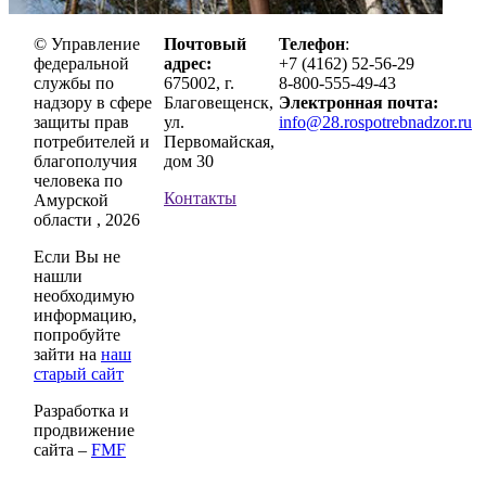
© Управление
Почтовый
Телефон
:
федеральной
адрес:
+7 (4162) 52-56-29
службы по
675002, г.
8-800-555-49-43
надзору в сфере
Благовещенск,
Электронная почта:
защиты прав
ул.
info@28.rospotrebnadzor.ru
потребителей и
Первомайская,
благополучия
дом 30
человека по
Контакты
Амурской
области , 2026
Если Вы не
нашли
необходимую
информацию,
попробуйте
зайти на
наш
старый сайт
Разработка и
продвижение
сайта –
FMF