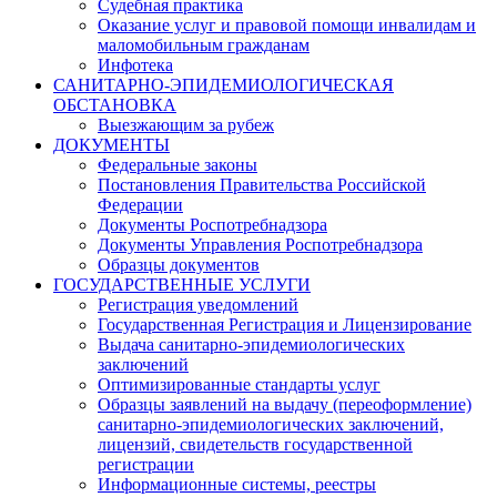
Судебная практика
Оказание услуг и правовой помощи инвалидам и
маломобильным гражданам
Инфотека
САНИТАРНО-ЭПИДЕМИОЛОГИЧЕСКАЯ
ОБСТАНОВКА
Выезжающим за рубеж
ДОКУМЕНТЫ
Федеральные законы
Постановления Правительства Российской
Федерации
Документы Роспотребнадзора
Документы Управления Роспотребнадзора
Образцы документов
ГОСУДАРСТВЕННЫЕ УСЛУГИ
Регистрация уведомлений
Государственная Регистрация и Лицензирование
Выдача санитарно-эпидемиологических
заключений
Оптимизированные стандарты услуг
Образцы заявлений на выдачу (переоформление)
санитарно-эпидемиологических заключений,
лицензий, свидетельств государственной
регистрации
Информационные системы, реестры