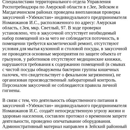
Специалистами территориального отдела Управления
Роспотребнадзора по Амурской области в г.Зее, Зейском и
Магдагачинском районах проведена внеплановая проверка
закусочной «Узбекистан» индивидуального предпринимателя
Номанжанов И.С., расположенного по адресу: Амурская
область, г.Зея, мкр. Светлый, 97. В ходе проверки
установлено, что в закусочной отсутствует необходимый
набор помещений из-за чего не соблюдается поточность, в
помещении требуется косметический ремонт, отсутствуют
условия для мытья кухонной и столовой посуды, в закусочной
не проводятся основные мероприятия по защите объекта от
грызунов, у работников отсутствуют медицинские книжки,
нарушаются требования к содержанию помещений (в смывах
с чистой посуды обнаружены бактерии группы кишечных
палочек, что свидетельствует о фекальном загрязнении), не
организован производственный лабораторный контроль.
Персоналом закусочной не соблюдаются правила личной
гигиены.
В связи с тем, что деятельность общественного питания в
закусочной «Узбекистан» индивидуального предпринимателя
Номанжанов И.С. создаёт непосредственную угрозу жизни и
здоровью населения, составлен протокол о временном запрете
деятельности, проведено опечатывание оборудования.
Административный материал направлен в Зейский районный