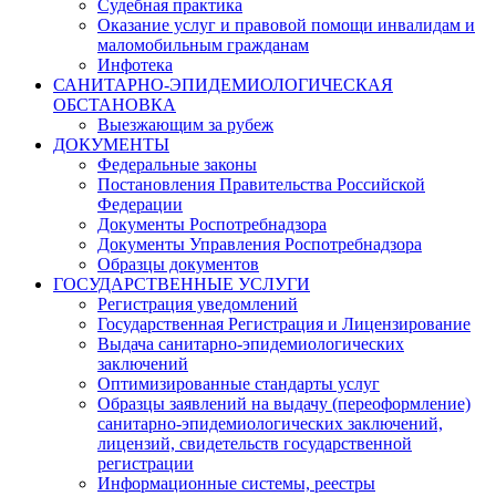
Судебная практика
Оказание услуг и правовой помощи инвалидам и
маломобильным гражданам
Инфотека
САНИТАРНО-ЭПИДЕМИОЛОГИЧЕСКАЯ
ОБСТАНОВКА
Выезжающим за рубеж
ДОКУМЕНТЫ
Федеральные законы
Постановления Правительства Российской
Федерации
Документы Роспотребнадзора
Документы Управления Роспотребнадзора
Образцы документов
ГОСУДАРСТВЕННЫЕ УСЛУГИ
Регистрация уведомлений
Государственная Регистрация и Лицензирование
Выдача санитарно-эпидемиологических
заключений
Оптимизированные стандарты услуг
Образцы заявлений на выдачу (переоформление)
санитарно-эпидемиологических заключений,
лицензий, свидетельств государственной
регистрации
Информационные системы, реестры