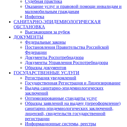
Судебная практика
Оказание услуг и правовой помощи инвалидам и
маломобильным гражданам
Инфотека
САНИТАРНО-ЭПИДЕМИОЛОГИЧЕСКАЯ
ОБСТАНОВКА
Выезжающим за рубеж
ДОКУМЕНТЫ
Федеральные законы
Постановления Правительства Российской
Федерации
Документы Роспотребнадзора
Документы Управления Роспотребнадзора
Образцы документов
ГОСУДАРСТВЕННЫЕ УСЛУГИ
Регистрация уведомлений
Государственная Регистрация и Лицензирование
Выдача санитарно-эпидемиологических
заключений
Оптимизированные стандарты услуг
Образцы заявлений на выдачу (переоформление)
санитарно-эпидемиологических заключений,
лицензий, свидетельств государственной
регистрации
Информационные системы, реестры