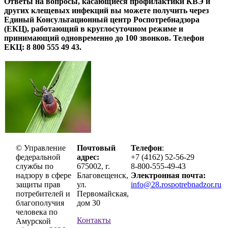
Ответы на вопросы, касающиеся профилактики КВЭ и
других клещевых инфекций вы можете получить через
Единый Консультационный центр Роспотребнадзора
(ЕКЦ), работающий в круглосуточном режиме и
принимающий одновременно до 100 звонков. Телефон
ЕКЦ: 8 800 555 49 43.
© Управление
Почтовый
Телефон
:
федеральной
адрес:
+7 (4162) 52-56-29
службы по
675002, г.
8-800-555-49-43
надзору в сфере
Благовещенск,
Электронная почта:
защиты прав
ул.
info@28.rospotrebnadzor.ru
потребителей и
Первомайская,
благополучия
дом 30
человека по
Контакты
Амурской