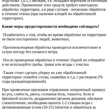
подстилке 1,0-1,5 месяцев, т.е. обладают коротким остаточным
действием. Применение этих средств требует ежегодную
обработку территории, а в ряде случаев - несколько обработок
в течение сезона (при наличии клещей на обработанной
территории).
Какие меры предосторожности необходимо соблюдать?
·
Позаботьтесь о том, чтобы во время обработки на территории
не было посторонних людей, животных.
·
Противоклещевая обработка проводится исключительно в
сухую погоду без сильного ветра.
·
После проведения обработки в течение 10дней не собирайте
и не используйте грибы, травы или ягоды с участка.
·
Также стоит сделать уборку на уже обработанной
территории: помойте столы, скамейки и т.д. с раствором 2%
соды (кальцинированной).
При проявлении признаков отравления: неприятный привкус
во рту, слабость, рвота, головная боль, тошнота, боли в
брюшной полости, раздражения органов дыхания, обильное
слюнотечение, необходимо выпить 1-2 стакана воды с
активированным углем (10-15) таблеток и обратиться за