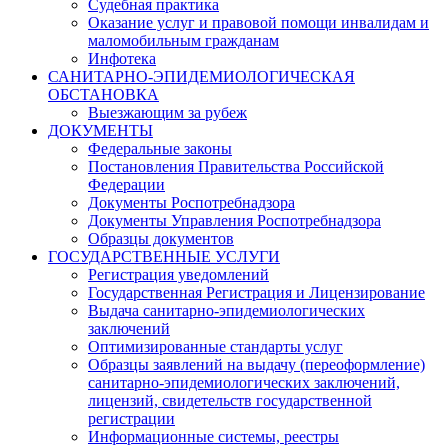
Судебная практика
Оказание услуг и правовой помощи инвалидам и
маломобильным гражданам
Инфотека
САНИТАРНО-ЭПИДЕМИОЛОГИЧЕСКАЯ
ОБСТАНОВКА
Выезжающим за рубеж
ДОКУМЕНТЫ
Федеральные законы
Постановления Правительства Российской
Федерации
Документы Роспотребнадзора
Документы Управления Роспотребнадзора
Образцы документов
ГОСУДАРСТВЕННЫЕ УСЛУГИ
Регистрация уведомлений
Государственная Регистрация и Лицензирование
Выдача санитарно-эпидемиологических
заключений
Оптимизированные стандарты услуг
Образцы заявлений на выдачу (переоформление)
санитарно-эпидемиологических заключений,
лицензий, свидетельств государственной
регистрации
Информационные системы, реестры