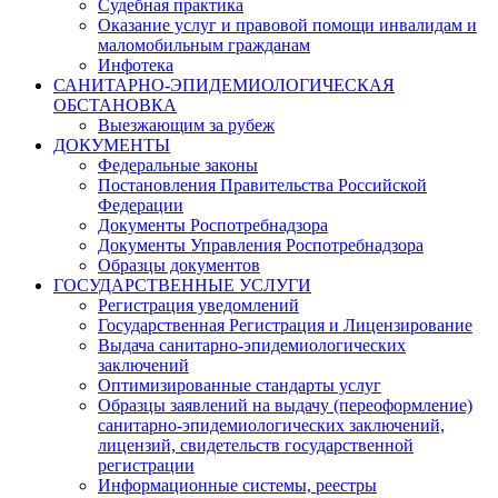
Судебная практика
Оказание услуг и правовой помощи инвалидам и
маломобильным гражданам
Инфотека
САНИТАРНО-ЭПИДЕМИОЛОГИЧЕСКАЯ
ОБСТАНОВКА
Выезжающим за рубеж
ДОКУМЕНТЫ
Федеральные законы
Постановления Правительства Российской
Федерации
Документы Роспотребнадзора
Документы Управления Роспотребнадзора
Образцы документов
ГОСУДАРСТВЕННЫЕ УСЛУГИ
Регистрация уведомлений
Государственная Регистрация и Лицензирование
Выдача санитарно-эпидемиологических
заключений
Оптимизированные стандарты услуг
Образцы заявлений на выдачу (переоформление)
санитарно-эпидемиологических заключений,
лицензий, свидетельств государственной
регистрации
Информационные системы, реестры