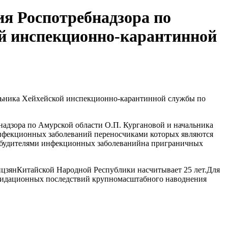
ия Роспотребнадзора по
ой инспекционно-карантинной
чальника Хейхейской инспекционно-карантинной службы по
бнадзора по Амурской области О.П. Кургановой и начальника
нфекционных заболеваний переносчиками которых являются
озбудителями инфекционных заболеванийна приграничных
цзянКитайской Народной Республики насчитывает 25 лет.Для
квидационных последствий крупномасштабного наводнения