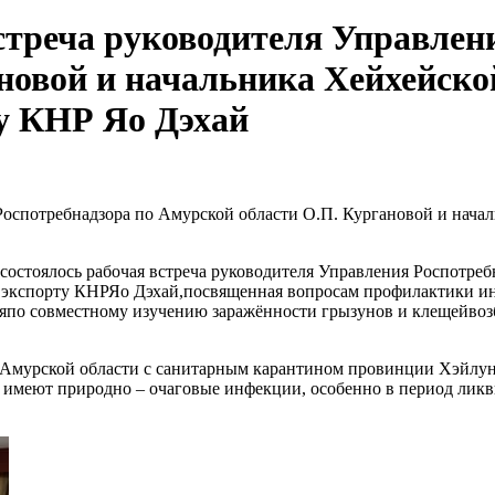
стреча руководителя Управлен
новой и начальника Хейхейск
у КНР Яо Дэхай
я Роспотребнадзора по Амурской области О.П. Кургановой и на
 состоялось рабочая встреча руководителя Управления Роспотре
 экспорту КНРЯо Дэхай,посвященная вопросам профилактики и
ияпо совместному изучению заражённости грызунов и клещейв
Амурской области с санитарным карантином провинции Хэйлун
 имеют природно – очаговые инфекции, особенно в период ли