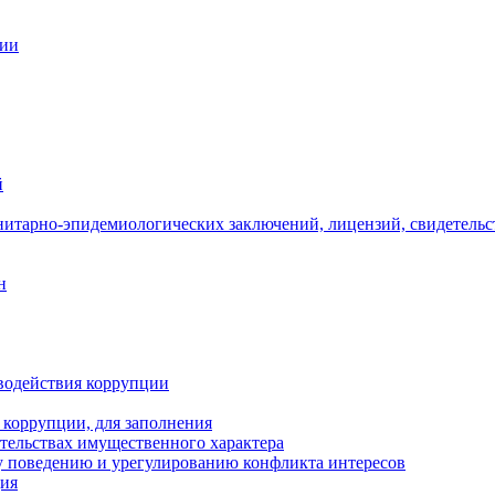
ции
й
нитарно-эпидемиологических заключений, лицензий, свидетельс
н
водействия коррупции
 коррупции, для заполнения
ательствах имущественного характера
 поведению и урегулированию конфликта интересов
ция