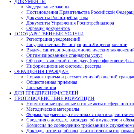
ДОКУМЕНТЫ
Федеральные законы
Постановления Правительства Российской Федера
Документы Роспотребнадзора
Документы Управления Роспотребнадзора
Образцы документов
ГОСУДАРСТВЕННЫЕ УСЛУГИ
Регистрация уведомлений
Государственная Регистрация и Лицензирование
Выдача санитарно-эпидемиологических заключени
Оптимизированные стандарты услуг
Образцы заявлений на выдачу (переоформление) са
Информационные системы, реестры
ОБРАЩЕНИЯ ГРАЖДАН
Порядок приема и рассмотрения обращений гражда
Общественная приёмная
Горячая линия
ДЛЯ ПРЕДПРИНИМАТЕЛЕЙ
ПРОТИВОДЕЙСТВИЕ КОРРУПЦИИ
Нормативные правовые и иные акты в сфере проти
Методические материалы
Формы документов, связанных с противодействием
Сведения о доходах, расходах, об имуществе и обяз
Комиссия по соблюдению требований к служебному
Доклады, отчеты, обзоры, статистическая информа