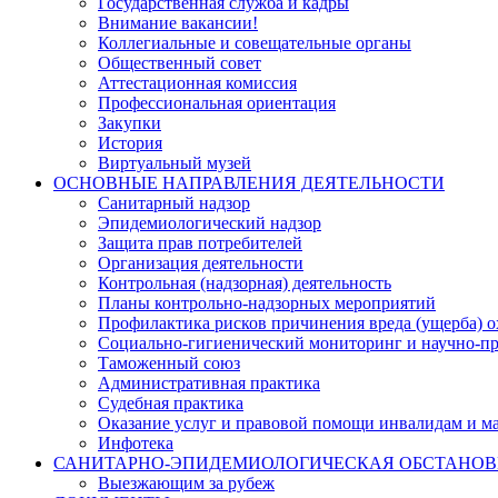
Государственная служба и кадры
Внимание вакансии!
Коллегиальные и совещательные органы
Общественный совет
Аттестационная комиссия
Профессиональная ориентация
Закупки
История
Виртуальный музей
ОСНОВНЫЕ НАПРАВЛЕНИЯ ДЕЯТЕЛЬНОСТИ
Санитарный надзор
Эпидемиологический надзор
Защита прав потребителей
Организация деятельности
Контрольная (надзорная) деятельность
Планы контрольно-надзорных мероприятий
Профилактика рисков причинения вреда (ущерба) 
Социально-гигиенический мониторинг и научно-пр
Таможенный союз
Административная практика
Судебная практика
Оказание услуг и правовой помощи инвалидам и 
Инфотека
САНИТАРНО-ЭПИДЕМИОЛОГИЧЕСКАЯ ОБСТАНО
Выезжающим за рубеж