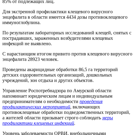
85% от подлежащих лиц.
Для экстренной профилактики клещевого вирусного
энцефалита в области имеется
4434
дозы противоклещевого
иммуноглобулина.
По результатам лабораторных исследований клещей, снятых с
пострадавших, зараженных возбудителями клещевых
инфекций не выявлено.
С нарастающим итогом привито против клещевого вирусного
энцефалита
28923
человек
.
Проведены акарицидные обработки 86,5 га территорий
детских оздоровительных организаций, дошкольных
учреждений, зон отдыха и других объектов.
Управление Роспотребнадзора по Амурской области
напоминает юридическим лицам и индивидуальным
предпринимателям о необходимости
проведения
профилактических мероприятий
, включающих
противоклещевые обработки подведомственных территорий,
а жителей области призывает строго соблюдать
меры
профилактики клещевых инфекций
.
У
ровень заболеваемости ОРВИ, внебольничными