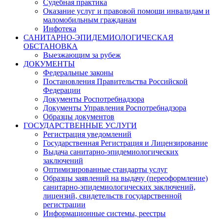
Судебная практика
Оказание услуг и правовой помощи инвалидам и
маломобильным гражданам
Инфотека
САНИТАРНО-ЭПИДЕМИОЛОГИЧЕСКАЯ
ОБСТАНОВКА
Выезжающим за рубеж
ДОКУМЕНТЫ
Федеральные законы
Постановления Правительства Российской
Федерации
Документы Роспотребнадзора
Документы Управления Роспотребнадзора
Образцы документов
ГОСУДАРСТВЕННЫЕ УСЛУГИ
Регистрация уведомлений
Государственная Регистрация и Лицензирование
Выдача санитарно-эпидемиологических
заключений
Оптимизированные стандарты услуг
Образцы заявлений на выдачу (переоформление)
санитарно-эпидемиологических заключений,
лицензий, свидетельств государственной
регистрации
Информационные системы, реестры