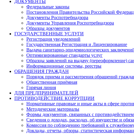
ДОКУМЕНТЫ
Федеральные законы
Постановления Правительства Российской Федера
Документы Роспотребнадзора
Документы Управления Роспотребнадзора
Образцы документов
ГОСУДАРСТВЕННЫЕ УСЛУГИ
Регистрация уведомлений
Государственная Регистрация и Лицензирование
Выдача санитарно-эпидемиологических заключени
Оптимизированные стандарты услуг
Образцы заявлений на выдачу (переоформление) са
Информационные системы, реестры
ОБРАЩЕНИЯ ГРАЖДАН
Порядок приема и рассмотрения обращений гражда
Общественная приёмная
Горячая линия
ДЛЯ ПРЕДПРИНИМАТЕЛЕЙ
ПРОТИВОДЕЙСТВИЕ КОРРУПЦИИ
Нормативные правовые и иные акты в сфере проти
Методические материалы
Формы документов, связанных с противодействием
Сведения о доходах, расходах, об имуществе и обяз
Комиссия по соблюдению требований к служебному
Доклады, отчеты, обзоры, статистическая информа