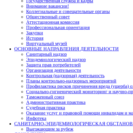
Государственная служба и кадры
Внимание вакансии!
Коллегиальные и совещательные органы
Общественный совет
Аттестационная комиссия
Профессиональная ориентация
Закупки
История
Виртуальный музей
ОСНОВНЫЕ НАПРАВЛЕНИЯ ДЕЯТЕЛЬНОСТИ
Санитарный надзор
Эпидемиологический надзор
Защита прав потребителей
Организация деятельности
Контрольная (надзорная) деятельность
Планы контрольно-надзорных мероприятий
Профилактика рисков причинения вреда (ущерба) 
Социально-гигиенический мониторинг и научно-пр
Таможенный союз
Административная практика
Судебная практика
Оказание услуг и правовой помощи инвалидам и 
Инфотека
САНИТАРНО-ЭПИДЕМИОЛОГИЧЕСКАЯ ОБСТАНО
Выезжающим за рубеж