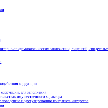
ции
й
нитарно-эпидемиологических заключений, лицензий, свидетельс
н
водействия коррупции
 коррупции, для заполнения
ательствах имущественного характера
 поведению и урегулированию конфликта интересов
ция