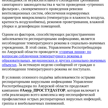
необходимости неукоснительного соблюдения требований
санитарного законодательства в части проведения «утренних
фильтров», своевременного проведения ревизии
вентиляционных систем, обеспечения нормируемых
параметров микроклимата (температура и влажность воздуха,
кратность воздухообмена), режимов проветривания, влажной
уборки и дезинфекции помещений.
Одним из факторов, способствующих распространению
заболеваемости респираторными инфекциями, является
несоблюдение температурного режима в социально-значимых
учреждениях. В этой связи, Управлением Роспотребнадзора
по Амурской области проводится
«горячая линия»
по
вопросам соблюдения температурного режима в
образовательных, медицинских и других социально-значимых
объектах
. За истекшую неделю сообщений от граждан о
несоблюдении температурного режима не поступало.
В условиях сезонного подъёма заболеваемости острыми
респираторными вирусными инфекциями Управление
Роспотребнадзора по Амурской области продолжает
кампанию
#Амур_ПРОСТУДАSTOP
, которая включает в
себя реализацию всего комплекса мер неспецифической
профилактики острых респираторных вирусных инфекций,
гриппа и внебольничных пневмоний.