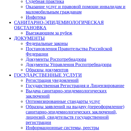
Судебная практика
Оказание услуг и правовой помощи инвалидам и
маломобильным гражданам
Инфотека
САНИТАРНО-ЭПИДЕМИОЛОГИЧЕСКАЯ
ОБСТАНОВКА
Выезжающим за рубеж
ДОКУМЕНТЫ
Федеральные законы
Постановления Правительства Российской
Федерации
Документы Роспотребнадзора
Документы Управления Роспотребнадзора
Образцы документов
ГОСУДАРСТВЕННЫЕ УСЛУГИ
Регистрация уведомлений
Государственная Регистрация и Лицензирование
Выдача санитарно-эпидемиологических
заключений
Оптимизированные стандарты услуг
Образцы заявлений на выдачу (переоформление)
санитарно-эпидемиологических заключений,
лицензий, свидетельств государственной
регистрации
Информационные системы, реестры