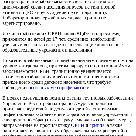
распространение заболеваемости связано с активной
циркуляцией среди населения вирусов не гриппозной
этиологии (РС вирусы, аденовирусы, парагрипп).
Лабораторно подтверждённых случаев гриппа не
зарегистрировано.
Из числа заболевших ОРВИ, около 81,4%, по-прежнему,
приходится на детей до 17 лет, среди них наибольший
удельный вес составляют дети, посещающие дошкольные
образовательные учреждения и школьники.
Показатель заболеваемости внебольничными пневмониями на
уровне контрольного, при этом наряду с сезонным подъёмом
заболеваемости ОРВИ, традиционно увеличивается
количество заболевших внебольничными пневмониями,
прежде всего среди детского населения, что требует
соблюдения
основных мер профилактики
.
В целях недопущения возникновения групповых заболева
ний
Управление Роспотребнадзора по Амурской области
призывает родителей не допускать детей с симптомами
инфекционных заболеваний в образовательные учреждения и
своевременно обращаться к врачу, амурчан - соблюдать меры,
направленные на профилактику
ОРВИ
и
гриппа
, а также
напоминает руководителям образовательных учреждений о