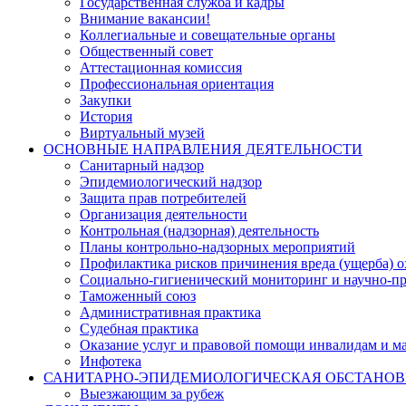
Государственная служба и кадры
Внимание вакансии!
Коллегиальные и совещательные органы
Общественный совет
Аттестационная комиссия
Профессиональная ориентация
Закупки
История
Виртуальный музей
ОСНОВНЫЕ НАПРАВЛЕНИЯ ДЕЯТЕЛЬНОСТИ
Санитарный надзор
Эпидемиологический надзор
Защита прав потребителей
Организация деятельности
Контрольная (надзорная) деятельность
Планы контрольно-надзорных мероприятий
Профилактика рисков причинения вреда (ущерба) 
Социально-гигиенический мониторинг и научно-пр
Таможенный союз
Административная практика
Судебная практика
Оказание услуг и правовой помощи инвалидам и 
Инфотека
САНИТАРНО-ЭПИДЕМИОЛОГИЧЕСКАЯ ОБСТАНО
Выезжающим за рубеж