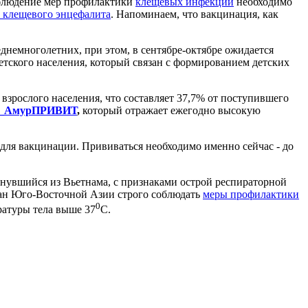
облюдение мер профилактики
клещевых инфекций
необходимо
 клещевого энцефалита
. Напоминаем, что вакцинация, как
емноголетних, при этом, в сентябре-октябре ожидается
тского населения, который связан с формированием детских
взрослого населения, что составляет 37,7% от поступившего
_АмурПРИВИТ
,
который отражает ежегодно высокую
для вакцинации. Прививаться необходимо именно сейчас - до
рнувшийся из Вьетнама, с признаками острой респираторной
ран Юго-Восточной Азии строго
соблюдать
меры профилактики
0
ратуры тела выше 37
С.