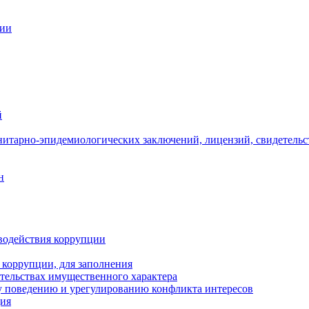
ции
й
нитарно-эпидемиологических заключений, лицензий, свидетельс
н
водействия коррупции
 коррупции, для заполнения
ательствах имущественного характера
 поведению и урегулированию конфликта интересов
ция