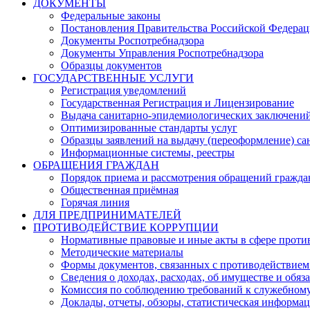
ДОКУМЕНТЫ
Федеральные законы
Постановления Правительства Российской Федера
Документы Роспотребнадзора
Документы Управления Роспотребнадзора
Образцы документов
ГОСУДАРСТВЕННЫЕ УСЛУГИ
Регистрация уведомлений
Государственная Регистрация и Лицензирование
Выдача санитарно-эпидемиологических заключени
Оптимизированные стандарты услуг
Образцы заявлений на выдачу (переоформление) са
Информационные системы, реестры
ОБРАЩЕНИЯ ГРАЖДАН
Порядок приема и рассмотрения обращений гражда
Общественная приёмная
Горячая линия
ДЛЯ ПРЕДПРИНИМАТЕЛЕЙ
ПРОТИВОДЕЙСТВИЕ КОРРУПЦИИ
Нормативные правовые и иные акты в сфере проти
Методические материалы
Формы документов, связанных с противодействием
Сведения о доходах, расходах, об имуществе и обяз
Комиссия по соблюдению требований к служебному
Доклады, отчеты, обзоры, статистическая информа