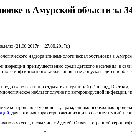
вке в Амурской области за 34 
елю (21.08.2017г. – 27.08.2017г.)
логического надзора эпидемиологическая обстановка в Амурско
ой инфекции преимущественно среди детского населения, в связ
нного инфекционного заболевания и не допускать детей в обра
я продолжают активно отдыхать за границей (Таиланд, Вьетнам,
емиологическое неблагополучие по энтеровирусной инфекции, ч
же контрольного уровня в 1,5 раза, однако необходимо продо
кций
, для которых характерна активизация в осенне-зимний пери
вано 8 укусов, в том числе 2 детей. Охват экстренной серопроф