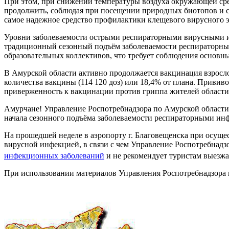
При этом, при снижении температуры воздуха окружающей ср
продолжить, соблюдая при посещении природных биотопов и 
самое надежное средство профилактики клещевого вирусного эн
Уровни заболеваемости острыми респираторными вирусными и
традиционный сезонный подъём заболеваемости респираторным
образовательных коллективов, что требует соблюдения основн
В Амурской области активно продолжается вакцинация взрослог
количества вакцины (114 120 доз) или 18,4% от плана. Приви
приверженность к вакцинации против гриппа жителей области
Амурчане! Управление Роспотребнадзора по Амурской области 
начала сезонного подъёма заболеваемости респираторными ин
На прошедшей неделе в аэропорту г. Благовещенска при осуще
вирусной инфекцией, в связи с чем Управление Роспотребнад
инфекционных заболеваний
и не рекомендует туристам выезжа
При использовании материалов Управления Роспотребнадзора п