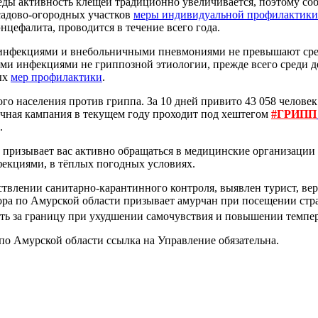
еды активность клещей традиционно увеличивается, поэтому с
садово-огородных участков
меры индивидуальной профилактики
цефалита, проводится в течение всего года.
нфекциями и внебольничными пневмониями не превышают средн
и инфекциями не гриппозной этиологии, прежде всего среди де
ых
мер профилактики
.
о населения против гриппа. За 10 дней привито 43 058 человек 
вочная кампания в текущем году проходит под хештегом
#ГРИПП
.
призывает вас активно обращаться в медицинские организации 
фекциями, в тёплых погодных условиях.
ствлении санитарно-карантинного контроля, выявлен турист, ве
зора по Амурской области призывает амурчан при посещении ст
ть за границу при ухудшении самочувствия и повышении темпе
о Амурской области ссылка на Управление обязательна.