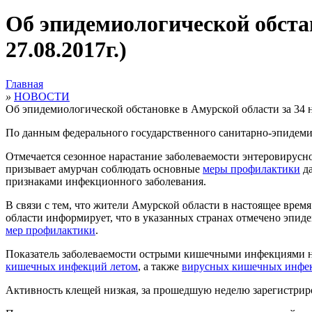
Об эпидемиологической обстано
27.08.2017г.)
Главная
»
НОВОСТИ
Об эпидемиологической обстановке в Амурской области за 34 нед
По данным федерального государственного санитарно-эпидемио
Отмечается сезонное нарастание заболеваемости энтеровирусн
призывает амурчан соблюдать основные
меры профилактики
да
признаками инфекционного заболевания.
В связи с тем, что жители Амурской области в настоящее врем
области информирует, что в указанных странах отмечено эпид
мер профилактики
.
Показатель заболеваемости острыми кишечными инфекциями ни
кишечных инфекций летом
, а также
вирусных кишечных инфе
Активность клещей низкая, за прошедшую неделю зарегистриро