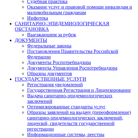
Судебная практика
Оказание услуг и правовой помощи инвалидам и
маломобильным гражданам
Инфотека
САНИТАРНО-ЭПИДЕМИОЛОГИЧЕСКАЯ
ОБСТАНОВКА
Выезжающим за рубеж
ДОКУМЕНТЫ
Федеральные законы
Постановления Правительства Российской
Федерации
Документы Роспотребнадзора
Документы Управления Роспотребнадзора
Образцы документов
ГОСУДАРСТВЕННЫЕ УСЛУГИ
Регистрация уведомлений
Государственная Регистрация и Лицензирование
Выдача санитарно-эпидемиологических
заключений
Оптимизированные стандарты услуг
Образцы заявлений на выдачу (переоформление)
санитарно-эпидемиологических заключений,
лицензий, свидетельств государственной
регистрации
Информационные системы, реестры