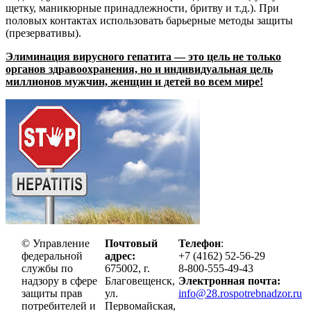
щетку, маникюрные принадлежности, бритву и т.д.). При
половых контактах использовать барьерные методы защиты
(презервативы).
Элиминация вирусного гепатита — это цель не только
органов здравоохранения, но и индивидуальная цель
миллионов мужчин, женщин и детей во всем мире!
© Управление
Почтовый
Телефон
:
федеральной
адрес:
+7 (4162) 52-56-29
службы по
675002, г.
8-800-555-49-43
надзору в сфере
Благовещенск,
Электронная почта:
защиты прав
ул.
info@28.rospotrebnadzor.ru
потребителей и
Первомайская,