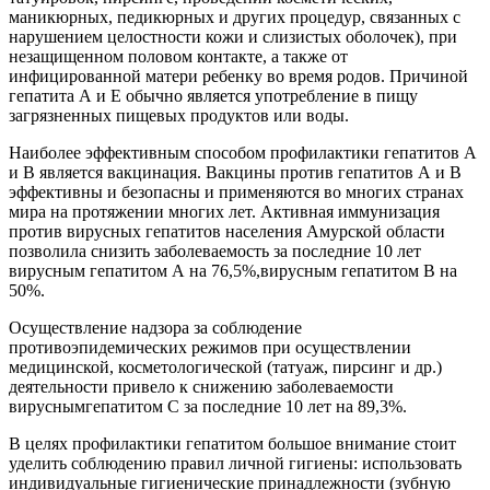
маникюрных, педикюрных и других процедур, связанных с
нарушением целостности кожи и слизистых оболочек), при
незащищенном половом контакте, а также от
инфицированной матери ребенку во время родов. Причиной
гепатита А и Е обычно является употребление в пищу
загрязненных пищевых продуктов или воды.
Наиболее эффективным способом профилактики гепатитов А
и В является вакцинация. Вакцины против гепатитов А и В
эффективны и безопасны и применяются во многих странах
мира на протяжении многих лет. Активная иммунизация
против вирусных гепатитов населения Амурской области
позволила снизить заболеваемость за последние 10 лет
вирусным гепатитом А на 76,5%,вирусным гепатитом В на
50%.
Осуществление надзора за соблюдение
противоэпидемических режимов при осуществлении
медицинской, косметологической (татуаж, пирсинг и др.)
деятельности привело к снижению заболеваемости
вируснымгепатитом С за последние 10 лет на 89,3%.
В целях профилактики гепатитом большое внимание стоит
уделить соблюдению правил личной гигиены: использовать
индивидуальные гигиенические принадлежности (зубную