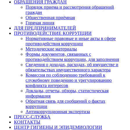
ОБРАЩЕНИЯ ГРАЖДАН
Порядок приема и рассмотрения обращений
граждан
Общественная приёмная
Горячая линия
ДЛЯ ПРЕДПРИНИМАТЕЛЕЙ
ПРОТИВОДЕЙСТВИЕ КОРРУПЦИИ
Нормативные правовые и иные акты в сфере
противодействия коррупции
Методические материалы
Формы документов, связанных с
противодействием коррупции, для заполнения
Сведения о доходах, расходах, об имуществе и
обязательствах имущественного характера
Комиссия по соблюдению требований к
служебному поведению и урегулированию
конфликта интересов
Доклады, отчеты, обзоры, статистическая
информация
Обратная связь для сообщений о фактах
коррупции
Антикоррупционная экспертиза
ПРЕСС-СЛУЖБА
КОНТАКТЫ
ЦЕНТР ГИГИЕНЫ И ЭПИДЕМИОЛОГИИ