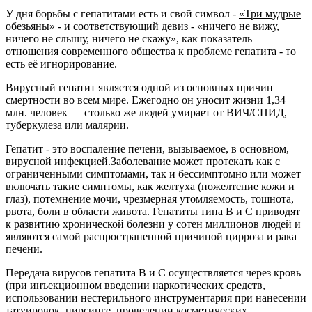
У дня борьбы с гепатитами есть и свой символ -
«Три мудрые
обезьяны»
- и соответствующий девиз - «ничего не вижу,
ничего не слышу, ничего не скажу», как показатель
отношения современного общества к проблеме гепатита - то
есть её игнорирование.
Вирусный гепатит является одной из основных причин
смертности во всем мире. Ежегодно он уносит жизни 1,34
млн. человек — столько же людей умирает от ВИЧ/СПИД,
туберкулеза или малярии.
Гепатит - это воспаление печени, вызываемое, в основном,
вирусной инфекцией.
Заболевание может протекать как с
ограниченными симптомами, так и бессимптомно или может
включать такие симптомы, как желтуха (пожелтение кожи и
глаз), потемнение мочи, чрезмерная утомляемость, тошнота,
рвота, боли в области живота.
Гепатиты
типа В и С приводят
к развитию хронической болезни у сотен миллионов людей и
являются самой распространенной причиной цирроза и рака
печени.
Передача вирусов гепатита B и C осуществляется через кровь
(при инъекционном введении наркотических средств,
использовании нестерильного инструментария при нанесении
татуировок, пирсинге, проведении косметических,