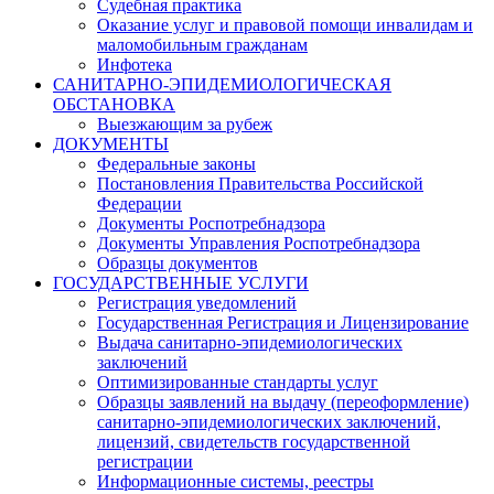
Судебная практика
Оказание услуг и правовой помощи инвалидам и
маломобильным гражданам
Инфотека
САНИТАРНО-ЭПИДЕМИОЛОГИЧЕСКАЯ
ОБСТАНОВКА
Выезжающим за рубеж
ДОКУМЕНТЫ
Федеральные законы
Постановления Правительства Российской
Федерации
Документы Роспотребнадзора
Документы Управления Роспотребнадзора
Образцы документов
ГОСУДАРСТВЕННЫЕ УСЛУГИ
Регистрация уведомлений
Государственная Регистрация и Лицензирование
Выдача санитарно-эпидемиологических
заключений
Оптимизированные стандарты услуг
Образцы заявлений на выдачу (переоформление)
санитарно-эпидемиологических заключений,
лицензий, свидетельств государственной
регистрации
Информационные системы, реестры