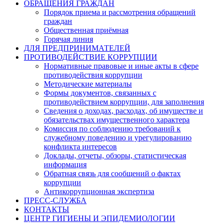
ОБРАЩЕНИЯ ГРАЖДАН
Порядок приема и рассмотрения обращений
граждан
Общественная приёмная
Горячая линия
ДЛЯ ПРЕДПРИНИМАТЕЛЕЙ
ПРОТИВОДЕЙСТВИЕ КОРРУПЦИИ
Нормативные правовые и иные акты в сфере
противодействия коррупции
Методические материалы
Формы документов, связанных с
противодействием коррупции, для заполнения
Сведения о доходах, расходах, об имуществе и
обязательствах имущественного характера
Комиссия по соблюдению требований к
служебному поведению и урегулированию
конфликта интересов
Доклады, отчеты, обзоры, статистическая
информация
Обратная связь для сообщений о фактах
коррупции
Антикоррупционная экспертиза
ПРЕСС-СЛУЖБА
КОНТАКТЫ
ЦЕНТР ГИГИЕНЫ И ЭПИДЕМИОЛОГИИ