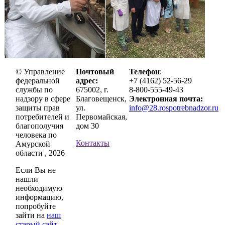
© Управление
Почтовый
Телефон
:
федеральной
адрес:
+7 (4162) 52-56-29
службы по
675002, г.
8-800-555-49-43
надзору в сфере
Благовещенск,
Электронная почта:
защиты прав
ул.
info@28.rospotrebnadzor.ru
потребителей и
Первомайская,
благополучия
дом 30
человека по
Контакты
Амурской
области , 2026
Если Вы не
нашли
необходимую
информацию,
попробуйте
зайти на
наш
старый сайт