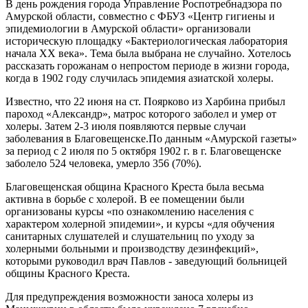
В день рождения города Управление Роспотребнадзора по
Амурской области, совместно с ФБУЗ «Центр гигиены и
эпидемиологии в Амурской области» организовали
историческую площадку «Бактериологическая лаборатория
начала
XX
века». Тема была выбрана не случайно. Хотелось
рассказать горожанам о непростом периоде в жизни города,
когда в 1902 году случилась эпидемия азиатской холеры.
Известно, что 22 июня на ст. Поярково из Харбина прибыл
пароход «Александр», матрос которого заболел и умер от
холеры. Затем 2-3 июля появляются первые случаи
заболевания в Благовещенске.По данным «Амурской газеты»
за период с 2 июля по 5 октября 1902 г. в г. Благовещенске
заболело 524 человека, умерло 356 (70%).
Благовещенская община Красного Креста была весьма
активна в борьбе с холерой. В ее помещении были
организованы курсы «по ознакомлению населения с
характером холерной эпидемии», и курсы «для обучения
санитарных слушателей и слушательниц по уходу за
холерными больными и производству дезинфекций»,
которыми руководил врач Павлов - заведующий больницей
общины Красного Креста.
Для предупреждения возможности заноса холеры из