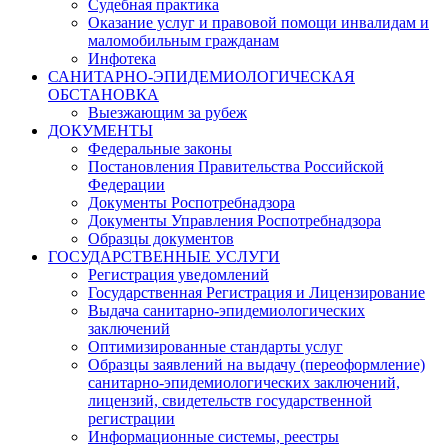
Судебная практика
Оказание услуг и правовой помощи инвалидам и
маломобильным гражданам
Инфотека
САНИТАРНО-ЭПИДЕМИОЛОГИЧЕСКАЯ
ОБСТАНОВКА
Выезжающим за рубеж
ДОКУМЕНТЫ
Федеральные законы
Постановления Правительства Российской
Федерации
Документы Роспотребнадзора
Документы Управления Роспотребнадзора
Образцы документов
ГОСУДАРСТВЕННЫЕ УСЛУГИ
Регистрация уведомлений
Государственная Регистрация и Лицензирование
Выдача санитарно-эпидемиологических
заключений
Оптимизированные стандарты услуг
Образцы заявлений на выдачу (переоформление)
санитарно-эпидемиологических заключений,
лицензий, свидетельств государственной
регистрации
Информационные системы, реестры