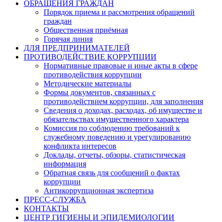
ОБРАЩЕНИЯ ГРАЖДАН
Порядок приема и рассмотрения обращений
граждан
Общественная приёмная
Горячая линия
ДЛЯ ПРЕДПРИНИМАТЕЛЕЙ
ПРОТИВОДЕЙСТВИЕ КОРРУПЦИИ
Нормативные правовые и иные акты в сфере
противодействия коррупции
Методические материалы
Формы документов, связанных с
противодействием коррупции, для заполнения
Сведения о доходах, расходах, об имуществе и
обязательствах имущественного характера
Комиссия по соблюдению требований к
служебному поведению и урегулированию
конфликта интересов
Доклады, отчеты, обзоры, статистическая
информация
Обратная связь для сообщений о фактах
коррупции
Антикоррупционная экспертиза
ПРЕСС-СЛУЖБА
КОНТАКТЫ
ЦЕНТР ГИГИЕНЫ И ЭПИДЕМИОЛОГИИ