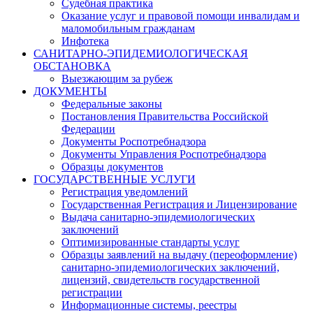
Судебная практика
Оказание услуг и правовой помощи инвалидам и
маломобильным гражданам
Инфотека
САНИТАРНО-ЭПИДЕМИОЛОГИЧЕСКАЯ
ОБСТАНОВКА
Выезжающим за рубеж
ДОКУМЕНТЫ
Федеральные законы
Постановления Правительства Российской
Федерации
Документы Роспотребнадзора
Документы Управления Роспотребнадзора
Образцы документов
ГОСУДАРСТВЕННЫЕ УСЛУГИ
Регистрация уведомлений
Государственная Регистрация и Лицензирование
Выдача санитарно-эпидемиологических
заключений
Оптимизированные стандарты услуг
Образцы заявлений на выдачу (переоформление)
санитарно-эпидемиологических заключений,
лицензий, свидетельств государственной
регистрации
Информационные системы, реестры