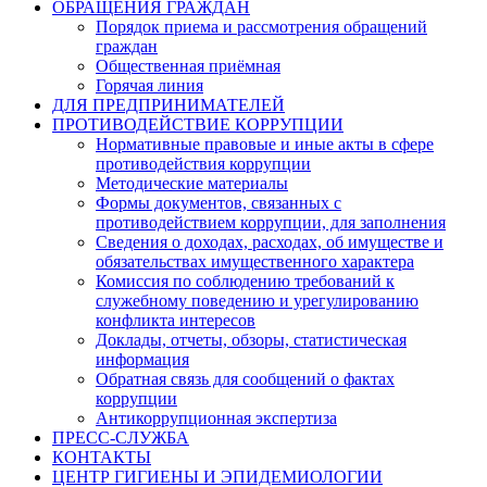
ОБРАЩЕНИЯ ГРАЖДАН
Порядок приема и рассмотрения обращений
граждан
Общественная приёмная
Горячая линия
ДЛЯ ПРЕДПРИНИМАТЕЛЕЙ
ПРОТИВОДЕЙСТВИЕ КОРРУПЦИИ
Нормативные правовые и иные акты в сфере
противодействия коррупции
Методические материалы
Формы документов, связанных с
противодействием коррупции, для заполнения
Сведения о доходах, расходах, об имуществе и
обязательствах имущественного характера
Комиссия по соблюдению требований к
служебному поведению и урегулированию
конфликта интересов
Доклады, отчеты, обзоры, статистическая
информация
Обратная связь для сообщений о фактах
коррупции
Антикоррупционная экспертиза
ПРЕСС-СЛУЖБА
КОНТАКТЫ
ЦЕНТР ГИГИЕНЫ И ЭПИДЕМИОЛОГИИ