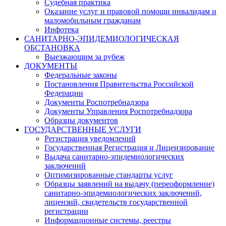
Судебная практика
Оказание услуг и правовой помощи инвалидам и
маломобильным гражданам
Инфотека
САНИТАРНО-ЭПИДЕМИОЛОГИЧЕСКАЯ
ОБСТАНОВКА
Выезжающим за рубеж
ДОКУМЕНТЫ
Федеральные законы
Постановления Правительства Российской
Федерации
Документы Роспотребнадзора
Документы Управления Роспотребнадзора
Образцы документов
ГОСУДАРСТВЕННЫЕ УСЛУГИ
Регистрация уведомлений
Государственная Регистрация и Лицензирование
Выдача санитарно-эпидемиологических
заключений
Оптимизированные стандарты услуг
Образцы заявлений на выдачу (переоформление)
санитарно-эпидемиологических заключений,
лицензий, свидетельств государственной
регистрации
Информационные системы, реестры