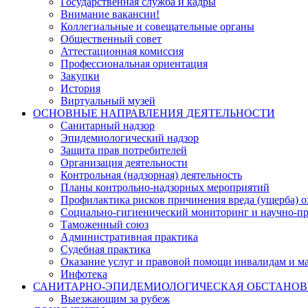
Государственная служба и кадры
Внимание вакансии!
Коллегиальные и совещательные органы
Общественный совет
Аттестационная комиссия
Профессиональная ориентация
Закупки
История
Виртуальный музей
ОСНОВНЫЕ НАПРАВЛЕНИЯ ДЕЯТЕЛЬНОСТИ
Санитарный надзор
Эпидемиологический надзор
Защита прав потребителей
Организация деятельности
Контрольная (надзорная) деятельность
Планы контрольно-надзорных мероприятий
Профилактика рисков причинения вреда (ущерба) 
Социально-гигиенический мониторинг и научно-пр
Таможенный союз
Административная практика
Судебная практика
Оказание услуг и правовой помощи инвалидам и 
Инфотека
САНИТАРНО-ЭПИДЕМИОЛОГИЧЕСКАЯ ОБСТАНО
Выезжающим за рубеж