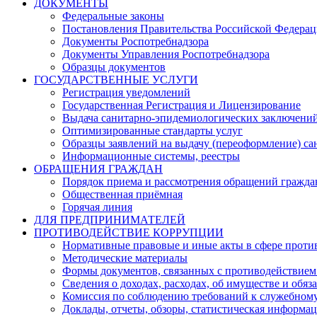
ДОКУМЕНТЫ
Федеральные законы
Постановления Правительства Российской Федера
Документы Роспотребнадзора
Документы Управления Роспотребнадзора
Образцы документов
ГОСУДАРСТВЕННЫЕ УСЛУГИ
Регистрация уведомлений
Государственная Регистрация и Лицензирование
Выдача санитарно-эпидемиологических заключени
Оптимизированные стандарты услуг
Образцы заявлений на выдачу (переоформление) са
Информационные системы, реестры
ОБРАЩЕНИЯ ГРАЖДАН
Порядок приема и рассмотрения обращений гражда
Общественная приёмная
Горячая линия
ДЛЯ ПРЕДПРИНИМАТЕЛЕЙ
ПРОТИВОДЕЙСТВИЕ КОРРУПЦИИ
Нормативные правовые и иные акты в сфере проти
Методические материалы
Формы документов, связанных с противодействием
Сведения о доходах, расходах, об имуществе и обяз
Комиссия по соблюдению требований к служебному
Доклады, отчеты, обзоры, статистическая информа