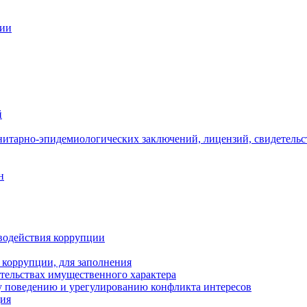
ции
й
нитарно-эпидемиологических заключений, лицензий, свидетельс
н
водействия коррупции
 коррупции, для заполнения
ательствах имущественного характера
 поведению и урегулированию конфликта интересов
ция