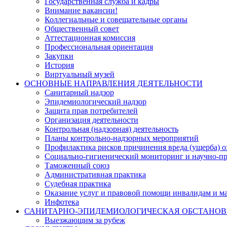
Государственная служба и кадры
Внимание вакансии!
Коллегиальные и совещательные органы
Общественный совет
Аттестационная комиссия
Профессиональная ориентация
Закупки
История
Виртуальный музей
ОСНОВНЫЕ НАПРАВЛЕНИЯ ДЕЯТЕЛЬНОСТИ
Санитарный надзор
Эпидемиологический надзор
Защита прав потребителей
Организация деятельности
Контрольная (надзорная) деятельность
Планы контрольно-надзорных мероприятий
Профилактика рисков причинения вреда (ущерба) 
Социально-гигиенический мониторинг и научно-пр
Таможенный союз
Административная практика
Судебная практика
Оказание услуг и правовой помощи инвалидам и 
Инфотека
САНИТАРНО-ЭПИДЕМИОЛОГИЧЕСКАЯ ОБСТАНО
Выезжающим за рубеж