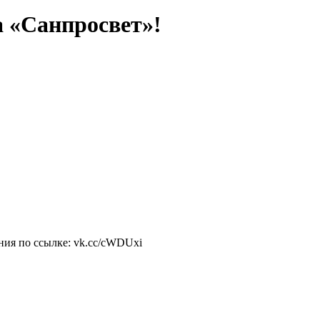
а «Санпросвет»!
ния по ссылке: vk.cc/cWDUxi