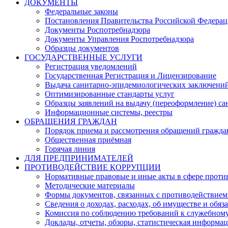
ДОКУМЕНТЫ
Федеральные законы
Постановления Правительства Российской Федера
Документы Роспотребнадзора
Документы Управления Роспотребнадзора
Образцы документов
ГОСУДАРСТВЕННЫЕ УСЛУГИ
Регистрация уведомлений
Государственная Регистрация и Лицензирование
Выдача санитарно-эпидемиологических заключени
Оптимизированные стандарты услуг
Образцы заявлений на выдачу (переоформление) са
Информационные системы, реестры
ОБРАЩЕНИЯ ГРАЖДАН
Порядок приема и рассмотрения обращений гражда
Общественная приёмная
Горячая линия
ДЛЯ ПРЕДПРИНИМАТЕЛЕЙ
ПРОТИВОДЕЙСТВИЕ КОРРУПЦИИ
Нормативные правовые и иные акты в сфере проти
Методические материалы
Формы документов, связанных с противодействием
Сведения о доходах, расходах, об имуществе и обяз
Комиссия по соблюдению требований к служебному
Доклады, отчеты, обзоры, статистическая информа