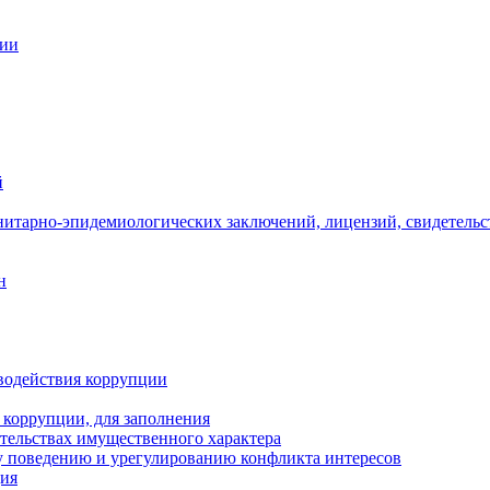
ции
й
нитарно-эпидемиологических заключений, лицензий, свидетельс
н
водействия коррупции
 коррупции, для заполнения
ательствах имущественного характера
 поведению и урегулированию конфликта интересов
ция