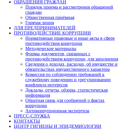
ОБРАЩЕНИЯ ГРАЖДАН
Порядок приема и рассмотрения обращений
граждан
Общественная приёмная
Горячая линия
ДЛЯ ПРЕДПРИНИМАТЕЛЕЙ
ПРОТИВОДЕЙСТВИЕ КОРРУПЦИИ
Нормативные правовые и иные акты в сфере
противодействия коррупции
Методические материалы
Формы документов, связанных с
противодействием коррупции, для заполнения
Сведения о доходах, расходах, об имуществе и
обязательствах имущественного характера
Комиссия по соблюдению требований к
служебному поведению и урегулированию
конфликта интересов
Доклады, отчеты, обзоры, статистическая
информация
Обратная связь для сообщений о фактах
коррупции
Антикоррупционная экспертиза
ПРЕСС-СЛУЖБА
КОНТАКТЫ
ЦЕНТР ГИГИЕНЫ И ЭПИДЕМИОЛОГИИ