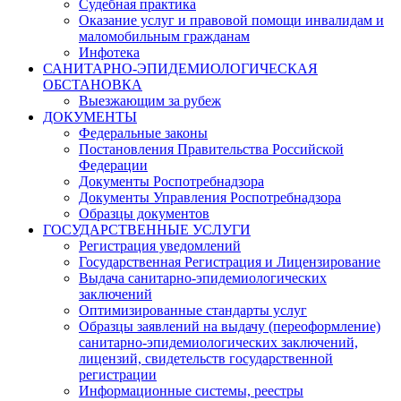
Судебная практика
Оказание услуг и правовой помощи инвалидам и
маломобильным гражданам
Инфотека
САНИТАРНО-ЭПИДЕМИОЛОГИЧЕСКАЯ
ОБСТАНОВКА
Выезжающим за рубеж
ДОКУМЕНТЫ
Федеральные законы
Постановления Правительства Российской
Федерации
Документы Роспотребнадзора
Документы Управления Роспотребнадзора
Образцы документов
ГОСУДАРСТВЕННЫЕ УСЛУГИ
Регистрация уведомлений
Государственная Регистрация и Лицензирование
Выдача санитарно-эпидемиологических
заключений
Оптимизированные стандарты услуг
Образцы заявлений на выдачу (переоформление)
санитарно-эпидемиологических заключений,
лицензий, свидетельств государственной
регистрации
Информационные системы, реестры