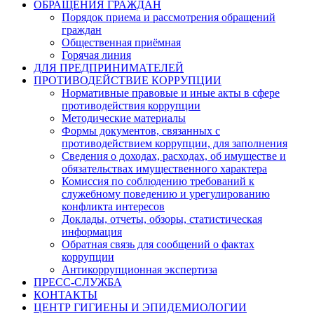
ОБРАЩЕНИЯ ГРАЖДАН
Порядок приема и рассмотрения обращений
граждан
Общественная приёмная
Горячая линия
ДЛЯ ПРЕДПРИНИМАТЕЛЕЙ
ПРОТИВОДЕЙСТВИЕ КОРРУПЦИИ
Нормативные правовые и иные акты в сфере
противодействия коррупции
Методические материалы
Формы документов, связанных с
противодействием коррупции, для заполнения
Сведения о доходах, расходах, об имуществе и
обязательствах имущественного характера
Комиссия по соблюдению требований к
служебному поведению и урегулированию
конфликта интересов
Доклады, отчеты, обзоры, статистическая
информация
Обратная связь для сообщений о фактах
коррупции
Антикоррупционная экспертиза
ПРЕСС-СЛУЖБА
КОНТАКТЫ
ЦЕНТР ГИГИЕНЫ И ЭПИДЕМИОЛОГИИ