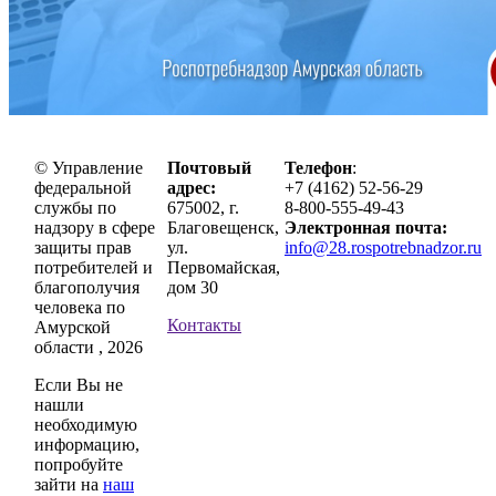
© Управление
Почтовый
Телефон
:
федеральной
адрес:
+7 (4162) 52-56-29
службы по
675002, г.
8-800-555-49-43
надзору в сфере
Благовещенск,
Электронная почта:
защиты прав
ул.
info@28.rospotrebnadzor.ru
потребителей и
Первомайская,
благополучия
дом 30
человека по
Контакты
Амурской
области , 2026
Если Вы не
нашли
необходимую
информацию,
попробуйте
зайти на
наш