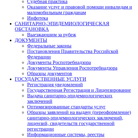
Судебная практика
Оказание услуг и правовой помощи инвалидам и
маломобильным гражданам
Инфотека
САНИТАРНО-ЭПИДЕМИОЛОГИЧЕСКАЯ
ОБСТАНОВКА
Выезжающим за рубеж
ДОКУМЕНТЫ
Федеральные законы
Постановления Правительства Российской
Федерации
Документы Роспотребнадзора
Документы Управления Роспотребнадзора
Образцы документов
ГОСУДАРСТВЕННЫЕ УСЛУГИ
Регистрация уведомлений
Государственная Регистрация и Лицензирование
Выдача санитарно-эпидемиологических
заключений
Оптимизированные стандарты услуг
Образцы заявлений на выдачу (переоформление)
санитарно-эпидемиологических заключений,
лицензий, свидетельств государственной
регистрации
Информационные системы, реестры