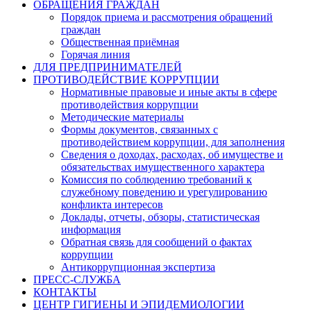
ОБРАЩЕНИЯ ГРАЖДАН
Порядок приема и рассмотрения обращений
граждан
Общественная приёмная
Горячая линия
ДЛЯ ПРЕДПРИНИМАТЕЛЕЙ
ПРОТИВОДЕЙСТВИЕ КОРРУПЦИИ
Нормативные правовые и иные акты в сфере
противодействия коррупции
Методические материалы
Формы документов, связанных с
противодействием коррупции, для заполнения
Сведения о доходах, расходах, об имуществе и
обязательствах имущественного характера
Комиссия по соблюдению требований к
служебному поведению и урегулированию
конфликта интересов
Доклады, отчеты, обзоры, статистическая
информация
Обратная связь для сообщений о фактах
коррупции
Антикоррупционная экспертиза
ПРЕСС-СЛУЖБА
КОНТАКТЫ
ЦЕНТР ГИГИЕНЫ И ЭПИДЕМИОЛОГИИ