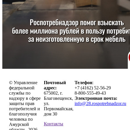
© Управление
Почтовый
Телефон
:
федеральной
адрес:
+7 (4162) 52-56-29
службы по
675002, г.
8-800-555-49-43
надзору в сфере
Благовещенск,
Электронная почта:
защиты прав
ул.
info@28.rospotrebnadzor.ru
потребителей и
Первомайская,
благополучия
дом 30
человека по
Контакты
Амурской
области , 2026