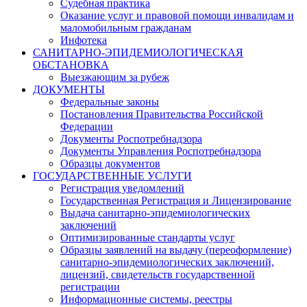
Судебная практика
Оказание услуг и правовой помощи инвалидам и
маломобильным гражданам
Инфотека
САНИТАРНО-ЭПИДЕМИОЛОГИЧЕСКАЯ
ОБСТАНОВКА
Выезжающим за рубеж
ДОКУМЕНТЫ
Федеральные законы
Постановления Правительства Российской
Федерации
Документы Роспотребнадзора
Документы Управления Роспотребнадзора
Образцы документов
ГОСУДАРСТВЕННЫЕ УСЛУГИ
Регистрация уведомлений
Государственная Регистрация и Лицензирование
Выдача санитарно-эпидемиологических
заключений
Оптимизированные стандарты услуг
Образцы заявлений на выдачу (переоформление)
санитарно-эпидемиологических заключений,
лицензий, свидетельств государственной
регистрации
Информационные системы, реестры