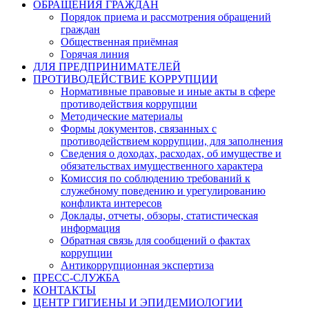
ОБРАЩЕНИЯ ГРАЖДАН
Порядок приема и рассмотрения обращений
граждан
Общественная приёмная
Горячая линия
ДЛЯ ПРЕДПРИНИМАТЕЛЕЙ
ПРОТИВОДЕЙСТВИЕ КОРРУПЦИИ
Нормативные правовые и иные акты в сфере
противодействия коррупции
Методические материалы
Формы документов, связанных с
противодействием коррупции, для заполнения
Сведения о доходах, расходах, об имуществе и
обязательствах имущественного характера
Комиссия по соблюдению требований к
служебному поведению и урегулированию
конфликта интересов
Доклады, отчеты, обзоры, статистическая
информация
Обратная связь для сообщений о фактах
коррупции
Антикоррупционная экспертиза
ПРЕСС-СЛУЖБА
КОНТАКТЫ
ЦЕНТР ГИГИЕНЫ И ЭПИДЕМИОЛОГИИ