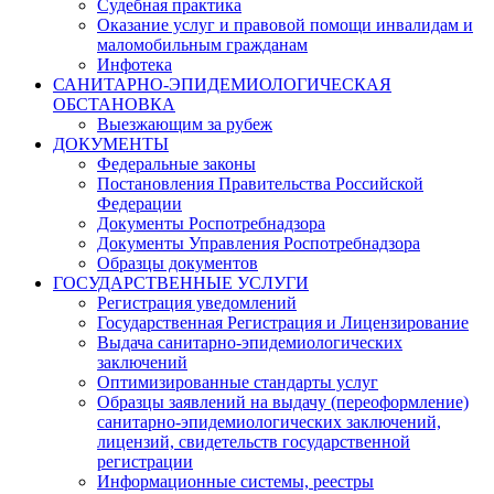
Судебная практика
Оказание услуг и правовой помощи инвалидам и
маломобильным гражданам
Инфотека
САНИТАРНО-ЭПИДЕМИОЛОГИЧЕСКАЯ
ОБСТАНОВКА
Выезжающим за рубеж
ДОКУМЕНТЫ
Федеральные законы
Постановления Правительства Российской
Федерации
Документы Роспотребнадзора
Документы Управления Роспотребнадзора
Образцы документов
ГОСУДАРСТВЕННЫЕ УСЛУГИ
Регистрация уведомлений
Государственная Регистрация и Лицензирование
Выдача санитарно-эпидемиологических
заключений
Оптимизированные стандарты услуг
Образцы заявлений на выдачу (переоформление)
санитарно-эпидемиологических заключений,
лицензий, свидетельств государственной
регистрации
Информационные системы, реестры