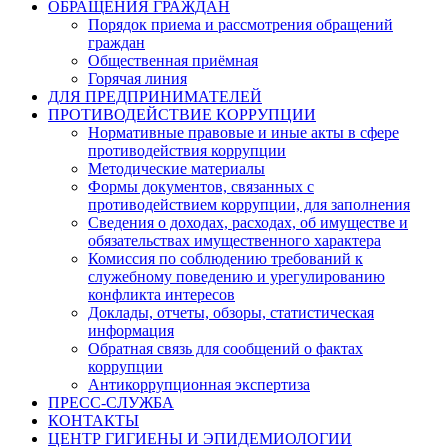
ОБРАЩЕНИЯ ГРАЖДАН
Порядок приема и рассмотрения обращений
граждан
Общественная приёмная
Горячая линия
ДЛЯ ПРЕДПРИНИМАТЕЛЕЙ
ПРОТИВОДЕЙСТВИЕ КОРРУПЦИИ
Нормативные правовые и иные акты в сфере
противодействия коррупции
Методические материалы
Формы документов, связанных с
противодействием коррупции, для заполнения
Сведения о доходах, расходах, об имуществе и
обязательствах имущественного характера
Комиссия по соблюдению требований к
служебному поведению и урегулированию
конфликта интересов
Доклады, отчеты, обзоры, статистическая
информация
Обратная связь для сообщений о фактах
коррупции
Антикоррупционная экспертиза
ПРЕСС-СЛУЖБА
КОНТАКТЫ
ЦЕНТР ГИГИЕНЫ И ЭПИДЕМИОЛОГИИ