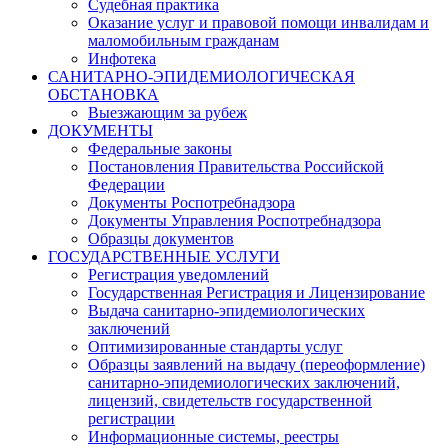
Судебная практика
Оказание услуг и правовой помощи инвалидам и
маломобильным гражданам
Инфотека
САНИТАРНО-ЭПИДЕМИОЛОГИЧЕСКАЯ
ОБСТАНОВКА
Выезжающим за рубеж
ДОКУМЕНТЫ
Федеральные законы
Постановления Правительства Российской
Федерации
Документы Роспотребнадзора
Документы Управления Роспотребнадзора
Образцы документов
ГОСУДАРСТВЕННЫЕ УСЛУГИ
Регистрация уведомлений
Государственная Регистрация и Лицензирование
Выдача санитарно-эпидемиологических
заключений
Оптимизированные стандарты услуг
Образцы заявлений на выдачу (переоформление)
санитарно-эпидемиологических заключений,
лицензий, свидетельств государственной
регистрации
Информационные системы, реестры