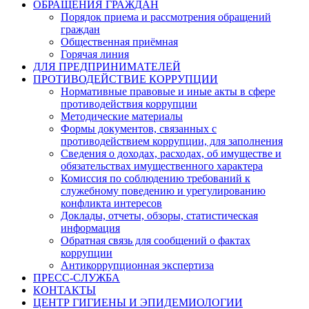
ОБРАЩЕНИЯ ГРАЖДАН
Порядок приема и рассмотрения обращений
граждан
Общественная приёмная
Горячая линия
ДЛЯ ПРЕДПРИНИМАТЕЛЕЙ
ПРОТИВОДЕЙСТВИЕ КОРРУПЦИИ
Нормативные правовые и иные акты в сфере
противодействия коррупции
Методические материалы
Формы документов, связанных с
противодействием коррупции, для заполнения
Сведения о доходах, расходах, об имуществе и
обязательствах имущественного характера
Комиссия по соблюдению требований к
служебному поведению и урегулированию
конфликта интересов
Доклады, отчеты, обзоры, статистическая
информация
Обратная связь для сообщений о фактах
коррупции
Антикоррупционная экспертиза
ПРЕСС-СЛУЖБА
КОНТАКТЫ
ЦЕНТР ГИГИЕНЫ И ЭПИДЕМИОЛОГИИ