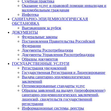
Судебная практика
Оказание услуг и правовой помощи инвалидам и
маломобильным гражданам
Инфотека
САНИТАРНО-ЭПИДЕМИОЛОГИЧЕСКАЯ
ОБСТАНОВКА
Выезжающим за рубеж
ДОКУМЕНТЫ
Федеральные законы
Постановления Правительства Российской
Федерации
Документы Роспотребнадзора
Документы Управления Роспотребнадзора
Образцы документов
ГОСУДАРСТВЕННЫЕ УСЛУГИ
Регистрация уведомлений
Государственная Регистрация и Лицензирование
Выдача санитарно-эпидемиологических
заключений
Оптимизированные стандарты услуг
Образцы заявлений на выдачу (переоформление)
санитарно-эпидемиологических заключений,
лицензий, свидетельств государственной
регистрации
Информационные системы, реестры