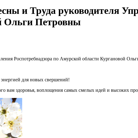
есны и Труда руководителя Уп
й Ольги Петровны
вления Роспотребнадзора по Амурской области Кургановой Ольг
 энергией для новых свершений!
пкого вам здоровья, воплощения самых смелых идей и высоких п