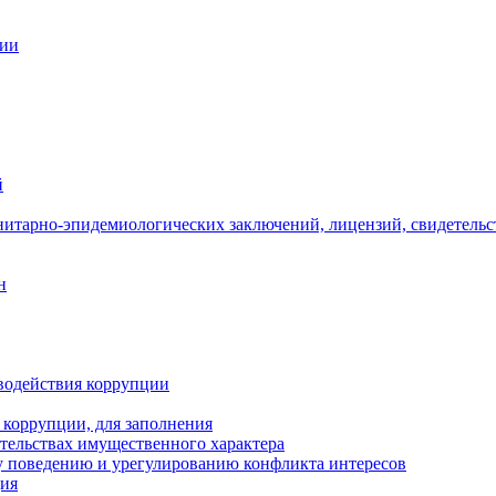
ции
й
нитарно-эпидемиологических заключений, лицензий, свидетельс
н
водействия коррупции
 коррупции, для заполнения
ательствах имущественного характера
 поведению и урегулированию конфликта интересов
ция