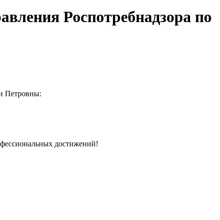
равления Роспотребнадзора по
и Петровны:
рофессиональных достижений!