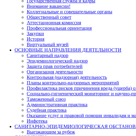
Государственная служба и кадры
Внимание вакансии!
Коллегиальные и совещательные органы
Общественный совет
Аттестационная комиссия
Профессиональная ориентация
Закупки
История
Виртуальный музей
ОСНОВНЫЕ НАПРАВЛЕНИЯ ДЕЯТЕЛЬНОСТИ
Санитарный надзор
Эпидемиологический надзор
Защита прав потребителей
Организация деятельности
Контрольная (надзорная) деятельность
Планы контрольно-надзорных мероприятий
Профилактика рисков причинения вреда (ущерба) 
Социально-гигиенический мониторинг и научно-пр
Таможенный союз
Административная практика
Судебная практика
Оказание услуг и правовой помощи инвалидам и 
Инфотека
САНИТАРНО-ЭПИДЕМИОЛОГИЧЕСКАЯ ОБСТАНО
Выезжающим за рубеж