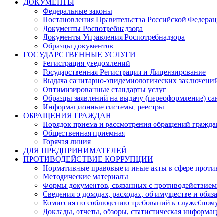
ДОКУМЕНТЫ
Федеральные законы
Постановления Правительства Российской Федера
Документы Роспотребнадзора
Документы Управления Роспотребнадзора
Образцы документов
ГОСУДАРСТВЕННЫЕ УСЛУГИ
Регистрация уведомлений
Государственная Регистрация и Лицензирование
Выдача санитарно-эпидемиологических заключени
Оптимизированные стандарты услуг
Образцы заявлений на выдачу (переоформление) са
Информационные системы, реестры
ОБРАЩЕНИЯ ГРАЖДАН
Порядок приема и рассмотрения обращений гражда
Общественная приёмная
Горячая линия
ДЛЯ ПРЕДПРИНИМАТЕЛЕЙ
ПРОТИВОДЕЙСТВИЕ КОРРУПЦИИ
Нормативные правовые и иные акты в сфере проти
Методические материалы
Формы документов, связанных с противодействием
Сведения о доходах, расходах, об имуществе и обяз
Комиссия по соблюдению требований к служебному
Доклады, отчеты, обзоры, статистическая информа