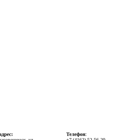
дрес:
Телефон
:
лаговещенск, ул.
+7 (4162) 52-56-29