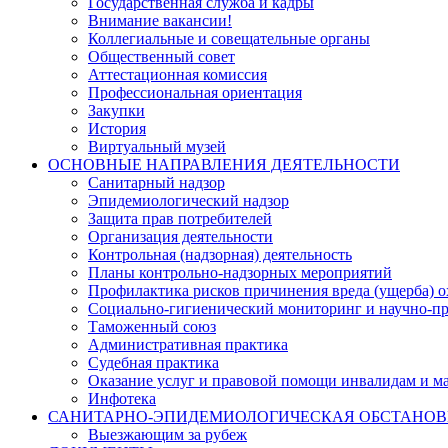
Государственная служба и кадры
Внимание вакансии!
Коллегиальные и совещательные органы
Общественный совет
Аттестационная комиссия
Профессиональная ориентация
Закупки
История
Виртуальный музей
ОСНОВНЫЕ НАПРАВЛЕНИЯ ДЕЯТЕЛЬНОСТИ
Санитарный надзор
Эпидемиологический надзор
Защита прав потребителей
Организация деятельности
Контрольная (надзорная) деятельность
Планы контрольно-надзорных мероприятий
Профилактика рисков причинения вреда (ущерба) 
Социально-гигиенический мониторинг и научно-пр
Таможенный союз
Административная практика
Судебная практика
Оказание услуг и правовой помощи инвалидам и 
Инфотека
САНИТАРНО-ЭПИДЕМИОЛОГИЧЕСКАЯ ОБСТАНО
Выезжающим за рубеж