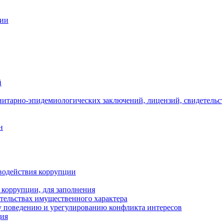
ции
й
нитарно-эпидемиологических заключений, лицензий, свидетельс
н
водействия коррупции
 коррупции, для заполнения
ательствах имущественного характера
 поведению и урегулированию конфликта интересов
ция