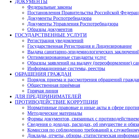
ДОКУМЕНТЫ
Федеральные законы
Постановления Правительства Российской Федера
Документы Роспотребнадзора
Документы Управления Роспотребнадзора
Образцы документов
ГОСУДАРСТВЕННЫЕ УСЛУГИ
Регистрация уведомлений
Государственная Регистрация и Лицензирование
Выдача санитарно-эпидемиологических заключени
Оптимизированные стандарты услуг
Образцы заявлений на выдачу (переоформление) са
Информационные системы, реестры
ОБРАЩЕНИЯ ГРАЖДАН
Порядок приема и рассмотрения обращений гражда
Общественная приёмная
Горячая линия
ДЛЯ ПРЕДПРИНИМАТЕЛЕЙ
ПРОТИВОДЕЙСТВИЕ КОРРУПЦИИ
Нормативные правовые и иные акты в сфере проти
Методические материалы
Формы документов, связанных с противодействием
Сведения о доходах, расходах, об имуществе и обяз
Комиссия по соблюдению требований к служебному
Доклады, отчеты, обзоры, статистическая информа