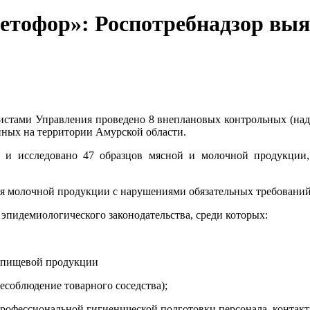
ветофор»: Роспотребнадзор вы
стами Управления проведено 8 внеплановых контрольных (над
ых на территории Амурской области.
и исследовано 47 образцов мясной и молочной продукции,
ля молочной продукции с нарушениями обязательных требований
эпидемиологического законодательства, среди которых:
и пищевой продукции
есоблюдение товарного соседства);
профессиональной гигиенической подготовки персонала, конта