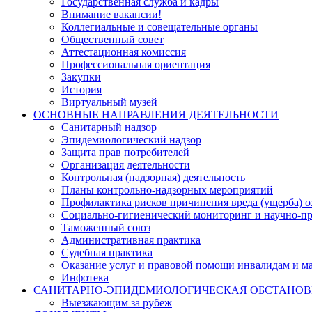
Государственная служба и кадры
Внимание вакансии!
Коллегиальные и совещательные органы
Общественный совет
Аттестационная комиссия
Профессиональная ориентация
Закупки
История
Виртуальный музей
ОСНОВНЫЕ НАПРАВЛЕНИЯ ДЕЯТЕЛЬНОСТИ
Санитарный надзор
Эпидемиологический надзор
Защита прав потребителей
Организация деятельности
Контрольная (надзорная) деятельность
Планы контрольно-надзорных мероприятий
Профилактика рисков причинения вреда (ущерба) 
Социально-гигиенический мониторинг и научно-пр
Таможенный союз
Административная практика
Судебная практика
Оказание услуг и правовой помощи инвалидам и 
Инфотека
САНИТАРНО-ЭПИДЕМИОЛОГИЧЕСКАЯ ОБСТАНО
Выезжающим за рубеж