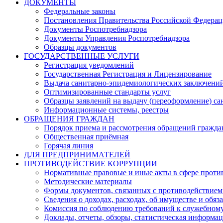
ДОКУМЕНТЫ
Федеральные законы
Постановления Правительства Российской Федера
Документы Роспотребнадзора
Документы Управления Роспотребнадзора
Образцы документов
ГОСУДАРСТВЕННЫЕ УСЛУГИ
Регистрация уведомлений
Государственная Регистрация и Лицензирование
Выдача санитарно-эпидемиологических заключени
Оптимизированные стандарты услуг
Образцы заявлений на выдачу (переоформление) са
Информационные системы, реестры
ОБРАЩЕНИЯ ГРАЖДАН
Порядок приема и рассмотрения обращений гражда
Общественная приёмная
Горячая линия
ДЛЯ ПРЕДПРИНИМАТЕЛЕЙ
ПРОТИВОДЕЙСТВИЕ КОРРУПЦИИ
Нормативные правовые и иные акты в сфере проти
Методические материалы
Формы документов, связанных с противодействием
Сведения о доходах, расходах, об имуществе и обяз
Комиссия по соблюдению требований к служебному
Доклады, отчеты, обзоры, статистическая информа