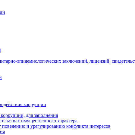
ции
й
нитарно-эпидемиологических заключений, лицензий, свидетельс
н
водействия коррупции
 коррупции, для заполнения
ательствах имущественного характера
 поведению и урегулированию конфликта интересов
ция