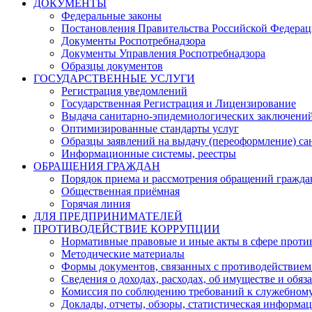
ДОКУМЕНТЫ
Федеральные законы
Постановления Правительства Российской Федера
Документы Роспотребнадзора
Документы Управления Роспотребнадзора
Образцы документов
ГОСУДАРСТВЕННЫЕ УСЛУГИ
Регистрация уведомлений
Государственная Регистрация и Лицензирование
Выдача санитарно-эпидемиологических заключени
Оптимизированные стандарты услуг
Образцы заявлений на выдачу (переоформление) са
Информационные системы, реестры
ОБРАЩЕНИЯ ГРАЖДАН
Порядок приема и рассмотрения обращений гражда
Общественная приёмная
Горячая линия
ДЛЯ ПРЕДПРИНИМАТЕЛЕЙ
ПРОТИВОДЕЙСТВИЕ КОРРУПЦИИ
Нормативные правовые и иные акты в сфере проти
Методические материалы
Формы документов, связанных с противодействием
Сведения о доходах, расходах, об имуществе и обяз
Комиссия по соблюдению требований к служебному
Доклады, отчеты, обзоры, статистическая информа