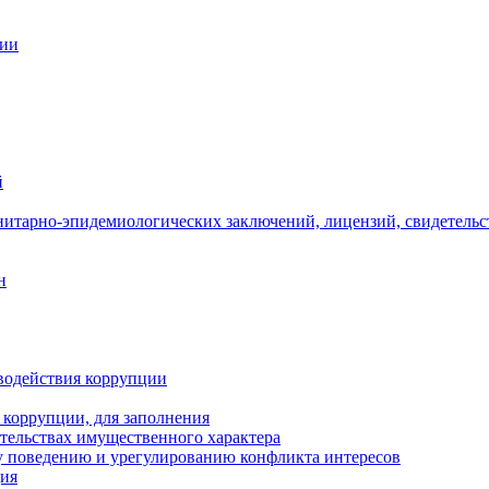
ции
й
нитарно-эпидемиологических заключений, лицензий, свидетельс
н
водействия коррупции
 коррупции, для заполнения
ательствах имущественного характера
 поведению и урегулированию конфликта интересов
ция