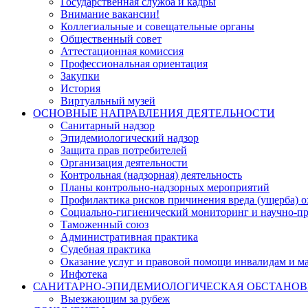
Государственная служба и кадры
Внимание вакансии!
Коллегиальные и совещательные органы
Общественный совет
Аттестационная комиссия
Профессиональная ориентация
Закупки
История
Виртуальный музей
ОСНОВНЫЕ НАПРАВЛЕНИЯ ДЕЯТЕЛЬНОСТИ
Санитарный надзор
Эпидемиологический надзор
Защита прав потребителей
Организация деятельности
Контрольная (надзорная) деятельность
Планы контрольно-надзорных мероприятий
Профилактика рисков причинения вреда (ущерба) 
Социально-гигиенический мониторинг и научно-пр
Таможенный союз
Административная практика
Судебная практика
Оказание услуг и правовой помощи инвалидам и 
Инфотека
САНИТАРНО-ЭПИДЕМИОЛОГИЧЕСКАЯ ОБСТАНО
Выезжающим за рубеж