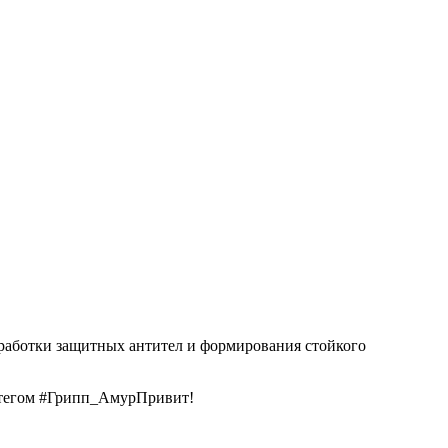
ыработки защитных антител и формирования стойкого
эштегом #Грипп_АмурПривит!