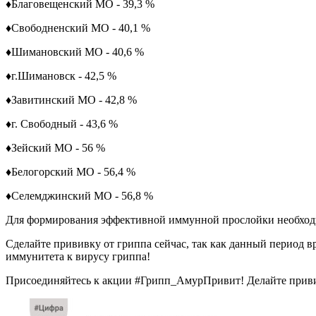
♦
Благовещенский МО - 39,3 %
♦
Свободненский МО - 40,1 %
♦
Шимановский МО - 40,6 %
♦
г.Шимановск - 42,5 %
♦
Завитинский МО - 42,8 %
♦
г. Свободный - 43,6 %
♦
Зейский МО - 56 %
♦
Белогорский МО - 56,4 %
♦
Селемджинский МО - 56,8 %
Для формирования эффективной иммунной прослойки необходи
Сделайте прививку от гриппа сейчас, так как данный период 
иммунитета к вирусу гриппа!
Присоединяйтесь к акции #Грипп_АмурПривит! Делайте приви