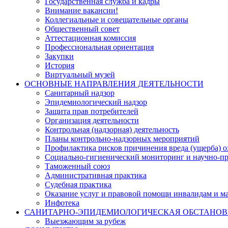
Государственная служба и кадры
Внимание вакансии!
Коллегиальные и совещательные органы
Общественный совет
Аттестационная комиссия
Профессиональная ориентация
Закупки
История
Виртуальный музей
ОСНОВНЫЕ НАПРАВЛЕНИЯ ДЕЯТЕЛЬНОСТИ
Санитарный надзор
Эпидемиологический надзор
Защита прав потребителей
Организация деятельности
Контрольная (надзорная) деятельность
Планы контрольно-надзорных мероприятий
Профилактика рисков причинения вреда (ущерба) 
Социально-гигиенический мониторинг и научно-пр
Таможенный союз
Административная практика
Судебная практика
Оказание услуг и правовой помощи инвалидам и 
Инфотека
САНИТАРНО-ЭПИДЕМИОЛОГИЧЕСКАЯ ОБСТАНО
Выезжающим за рубеж