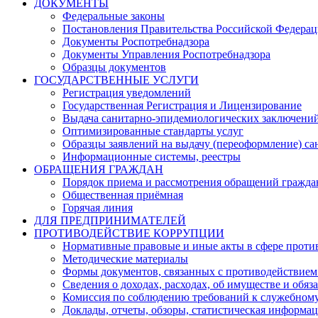
ДОКУМЕНТЫ
Федеральные законы
Постановления Правительства Российской Федера
Документы Роспотребнадзора
Документы Управления Роспотребнадзора
Образцы документов
ГОСУДАРСТВЕННЫЕ УСЛУГИ
Регистрация уведомлений
Государственная Регистрация и Лицензирование
Выдача санитарно-эпидемиологических заключени
Оптимизированные стандарты услуг
Образцы заявлений на выдачу (переоформление) са
Информационные системы, реестры
ОБРАЩЕНИЯ ГРАЖДАН
Порядок приема и рассмотрения обращений гражда
Общественная приёмная
Горячая линия
ДЛЯ ПРЕДПРИНИМАТЕЛЕЙ
ПРОТИВОДЕЙСТВИЕ КОРРУПЦИИ
Нормативные правовые и иные акты в сфере проти
Методические материалы
Формы документов, связанных с противодействием
Сведения о доходах, расходах, об имуществе и обяз
Комиссия по соблюдению требований к служебному
Доклады, отчеты, обзоры, статистическая информа