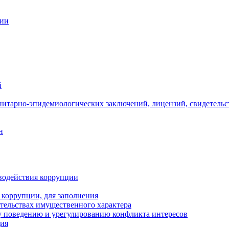
ции
й
нитарно-эпидемиологических заключений, лицензий, свидетельс
н
водействия коррупции
 коррупции, для заполнения
ательствах имущественного характера
 поведению и урегулированию конфликта интересов
ция