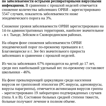
по заболеваемости
острыми респираторными вирусными
инфекциями.
В сравнении с прошлой неделей отмечается
снижение количества заболевших ОРВИ - зарегистрировано
5547 случаев, показатель заболеваемости ниже
эпидемического порога на 3%.
Снижение уровня заболеваемости ОРВИ зарегистрировано на
14-ти административных территориях, наиболее значительное
- в г. Тынде, Зейском и Сковородинском районах.
На общем фоне снижения заболеваемости ОРВИ
эпидемический порог по-прежнему превышен в г.
Благовещенске и г. Зее без значительного прироста
заболевших в сравнении с прошлой неделей.
Из числа заболевших 67% приходится на детей до 17 лет,
среди них наибольший удельный вес по-прежнему составляют
школьники - 46%.
На фоне превалирующей циркуляции среди населения
вирусов не гриппозной этиологии (РС-вирусы, аденовирусы,
вирусы парагриппа), отмечается активизация вирусов гриппа
- зарегистрировано 19 лабораторно подтвержденных случаев
(типа А и В). Состояние больных средней степени тяжести,
больные получают лечение в полном объеме.