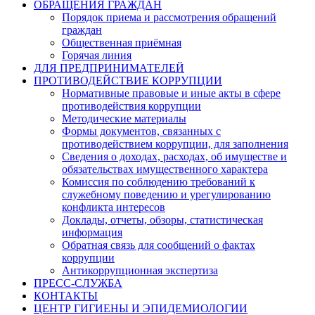
ОБРАЩЕНИЯ ГРАЖДАН
Порядок приема и рассмотрения обращений
граждан
Общественная приёмная
Горячая линия
ДЛЯ ПРЕДПРИНИМАТЕЛЕЙ
ПРОТИВОДЕЙСТВИЕ КОРРУПЦИИ
Нормативные правовые и иные акты в сфере
противодействия коррупции
Методические материалы
Формы документов, связанных с
противодействием коррупции, для заполнения
Сведения о доходах, расходах, об имуществе и
обязательствах имущественного характера
Комиссия по соблюдению требований к
служебному поведению и урегулированию
конфликта интересов
Доклады, отчеты, обзоры, статистическая
информация
Обратная связь для сообщений о фактах
коррупции
Антикоррупционная экспертиза
ПРЕСС-СЛУЖБА
КОНТАКТЫ
ЦЕНТР ГИГИЕНЫ И ЭПИДЕМИОЛОГИИ