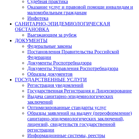
Судебная практика
Оказание услуг и правовой помощи инвалидам и
маломобильным гражданам
Инфотека
САНИТАРНО-ЭПИДЕМИОЛОГИЧЕСКАЯ
ОБСТАНОВКА
Выезжающим за рубеж
ДОКУМЕНТЫ
Федеральные законы
Постановления Правительства Российской
Федерации
Документы Роспотребнадзора
Документы Управления Роспотребнадзора
Образцы документов
ГОСУДАРСТВЕННЫЕ УСЛУГИ
Регистрация уведомлений
Государственная Регистрация и Лицензирование
Выдача санитарно-эпидемиологических
заключений
Оптимизированные стандарты услуг
Образцы заявлений на выдачу (переоформление)
санитарно-эпидемиологических заключений,
лицензий, свидетельств государственной
регистрации
Информационные системы, реестры