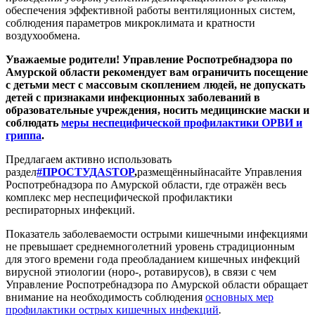
обеспечения эффективной работы вентиляционных систем,
соблюдения параметров микроклимата и кратности
воздухообмена.
Уважаемые родители! Управление Роспотребнадзора по
Амурской области рекомендует вам ограничить посещение
с детьми мест с массовым скоплением людей, не допускать
детей с признаками инфекционных заболеваний в
образовательные учреждения, носить медицинские маски и
соблюдать
меры неспецифической профилактики ОРВИ и
гриппа
.
Предлагаем активно использовать
раздел
#ПРОСТУДАSTOP
,
размещённыйнасайте Управления
Роспотребнадзора по Амурской области, где отражён весь
комплекс мер неспецифической профилактики
респираторных инфекций.
Показатель заболеваемости острыми кишечными инфекциями
не превышает среднемноголетний уровень с
традиционным
для этого времени года преобладанием кишечных инфекций
вирусной этиологии (норо-, ротавирусов), в связи с чем
Управление Роспотребнадзора по Амурской области обращает
внимание на необходимость соблюдения
основных мер
профилактики острых кишечных инфекций
.