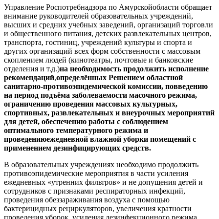
Управление Роспотребнадзора по Амурскойобласти обращает
внимание руководителей образовательных учреждений,
высших и средних учебных заведений, организаций торговли
и общественного питания, детских развлекательных центров,
транспорта, гостиниц, учреждений культуры и спорта и
других организаций всех форм собственности с массовым
скоплением людей (кинотеатры, почтовые и банковские
отделения и т.д.)
на необходимость продолжить исполнение
рекомендаций
,
определённых Решением областной
санитарно-противоэпидемической комиссии, по
введению
на период подъёма заболеваемости масочного режима,
ограничению проведения массовых культурных,
спортивных, развлекательных и внеурочных мероприятий
для детей, обеспечению работы с соблюдением
оптимального температурного режима и
проведению
ежедневной влажной уборки помещений с
применением дезинфицирующих средств.
В образовательных учреждениях необходимо продолжить
противоэпидемические мероприятия в части усиления
ежедневных «утренних фильтров» и не допущения детей и
сотрудников с признаками респираторных инфекций,
проведения обеззараживания воздуха с помощью
бактерицидных рециркуляторов, увеличения кратности
проведения уборок, усиления дезинфекционного режима,