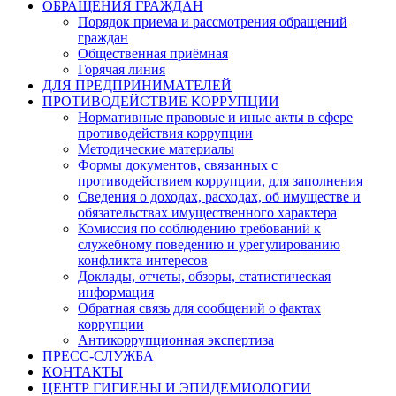
ОБРАЩЕНИЯ ГРАЖДАН
Порядок приема и рассмотрения обращений
граждан
Общественная приёмная
Горячая линия
ДЛЯ ПРЕДПРИНИМАТЕЛЕЙ
ПРОТИВОДЕЙСТВИЕ КОРРУПЦИИ
Нормативные правовые и иные акты в сфере
противодействия коррупции
Методические материалы
Формы документов, связанных с
противодействием коррупции, для заполнения
Сведения о доходах, расходах, об имуществе и
обязательствах имущественного характера
Комиссия по соблюдению требований к
служебному поведению и урегулированию
конфликта интересов
Доклады, отчеты, обзоры, статистическая
информация
Обратная связь для сообщений о фактах
коррупции
Антикоррупционная экспертиза
ПРЕСС-СЛУЖБА
КОНТАКТЫ
ЦЕНТР ГИГИЕНЫ И ЭПИДЕМИОЛОГИИ