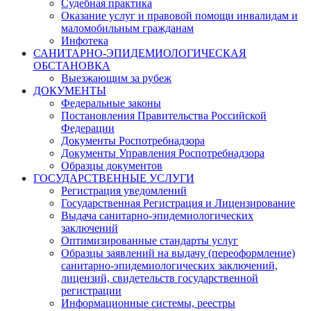
Судебная практика
Оказание услуг и правовой помощи инвалидам и
маломобильным гражданам
Инфотека
САНИТАРНО-ЭПИДЕМИОЛОГИЧЕСКАЯ
ОБСТАНОВКА
Выезжающим за рубеж
ДОКУМЕНТЫ
Федеральные законы
Постановления Правительства Российской
Федерации
Документы Роспотребнадзора
Документы Управления Роспотребнадзора
Образцы документов
ГОСУДАРСТВЕННЫЕ УСЛУГИ
Регистрация уведомлений
Государственная Регистрация и Лицензирование
Выдача санитарно-эпидемиологических
заключений
Оптимизированные стандарты услуг
Образцы заявлений на выдачу (переоформление)
санитарно-эпидемиологических заключений,
лицензий, свидетельств государственной
регистрации
Информационные системы, реестры