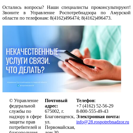
Остались вопросы? Наши специалисты проконсультируют!
Звоните в Управление Роспотребнадзора по Амурской
области по телефонам: 8(4162)496474; 8(4162)496473.
© Управление
Почтовый
Телефон
:
федеральной
адрес:
+7 (4162) 52-56-29
службы по
675002, г.
8-800-555-49-43
надзору в сфере
Благовещенск,
Электронная почта:
защиты прав
ул.
info@28.rospotrebnadzor.ru
потребителей и
Первомайская,
благополучия
дом 30