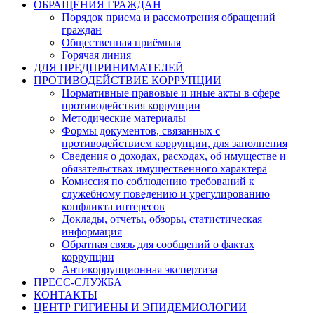
ОБРАЩЕНИЯ ГРАЖДАН
Порядок приема и рассмотрения обращений
граждан
Общественная приёмная
Горячая линия
ДЛЯ ПРЕДПРИНИМАТЕЛЕЙ
ПРОТИВОДЕЙСТВИЕ КОРРУПЦИИ
Нормативные правовые и иные акты в сфере
противодействия коррупции
Методические материалы
Формы документов, связанных с
противодействием коррупции, для заполнения
Сведения о доходах, расходах, об имуществе и
обязательствах имущественного характера
Комиссия по соблюдению требований к
служебному поведению и урегулированию
конфликта интересов
Доклады, отчеты, обзоры, статистическая
информация
Обратная связь для сообщений о фактах
коррупции
Антикоррупционная экспертиза
ПРЕСС-СЛУЖБА
КОНТАКТЫ
ЦЕНТР ГИГИЕНЫ И ЭПИДЕМИОЛОГИИ