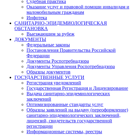
Судебная практика
Оказание услуг и правовой помощи инвалидам и
маломобильным гражданам
Инфотека
САНИТАРНО-ЭПИДЕМИОЛОГИЧЕСКАЯ
ОБСТАНОВКА
Выезжающим за рубеж
ДОКУМЕНТЫ
Федеральные законы
Постановления Правительства Российской
Федерации
Документы Роспотребнадзора
Документы Управления Роспотребнадзора
Образцы документов
ГОСУДАРСТВЕННЫЕ УСЛУГИ
Регистрация уведомлений
Государственная Регистрация и Лицензирование
Выдача санитарно-эпидемиологических
заключений
Оптимизированные стандарты услуг
Образцы заявлений на выдачу (переоформление)
санитарно-эпидемиологических заключений,
лицензий, свидетельств государственной
регистрации
Информационные системы, реестры