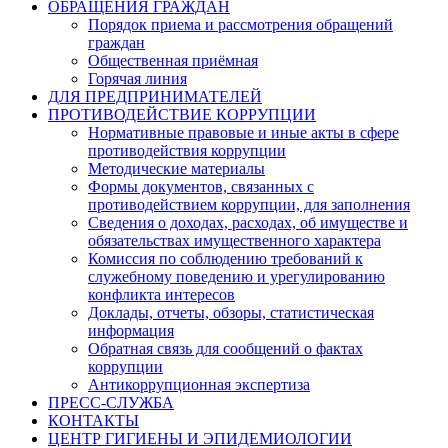
ОБРАЩЕНИЯ ГРАЖДАН
Порядок приема и рассмотрения обращений
граждан
Общественная приёмная
Горячая линия
ДЛЯ ПРЕДПРИНИМАТЕЛЕЙ
ПРОТИВОДЕЙСТВИЕ КОРРУПЦИИ
Нормативные правовые и иные акты в сфере
противодействия коррупции
Методические материалы
Формы документов, связанных с
противодействием коррупции, для заполнения
Сведения о доходах, расходах, об имуществе и
обязательствах имущественного характера
Комиссия по соблюдению требований к
служебному поведению и урегулированию
конфликта интересов
Доклады, отчеты, обзоры, статистическая
информация
Обратная связь для сообщений о фактах
коррупции
Антикоррупционная экспертиза
ПРЕСС-СЛУЖБА
КОНТАКТЫ
ЦЕНТР ГИГИЕНЫ И ЭПИДЕМИОЛОГИИ