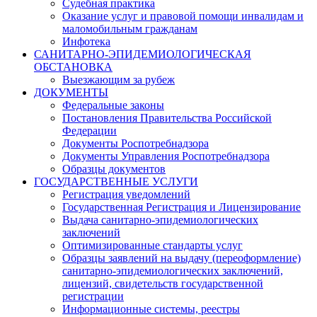
Судебная практика
Оказание услуг и правовой помощи инвалидам и
маломобильным гражданам
Инфотека
САНИТАРНО-ЭПИДЕМИОЛОГИЧЕСКАЯ
ОБСТАНОВКА
Выезжающим за рубеж
ДОКУМЕНТЫ
Федеральные законы
Постановления Правительства Российской
Федерации
Документы Роспотребнадзора
Документы Управления Роспотребнадзора
Образцы документов
ГОСУДАРСТВЕННЫЕ УСЛУГИ
Регистрация уведомлений
Государственная Регистрация и Лицензирование
Выдача санитарно-эпидемиологических
заключений
Оптимизированные стандарты услуг
Образцы заявлений на выдачу (переоформление)
санитарно-эпидемиологических заключений,
лицензий, свидетельств государственной
регистрации
Информационные системы, реестры