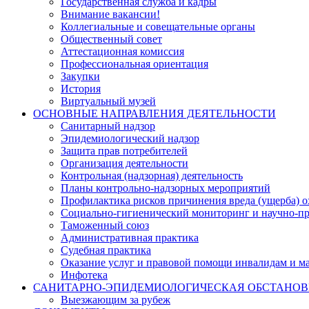
Государственная служба и кадры
Внимание вакансии!
Коллегиальные и совещательные органы
Общественный совет
Аттестационная комиссия
Профессиональная ориентация
Закупки
История
Виртуальный музей
ОСНОВНЫЕ НАПРАВЛЕНИЯ ДЕЯТЕЛЬНОСТИ
Санитарный надзор
Эпидемиологический надзор
Защита прав потребителей
Организация деятельности
Контрольная (надзорная) деятельность
Планы контрольно-надзорных мероприятий
Профилактика рисков причинения вреда (ущерба) 
Социально-гигиенический мониторинг и научно-пр
Таможенный союз
Административная практика
Судебная практика
Оказание услуг и правовой помощи инвалидам и 
Инфотека
САНИТАРНО-ЭПИДЕМИОЛОГИЧЕСКАЯ ОБСТАНО
Выезжающим за рубеж