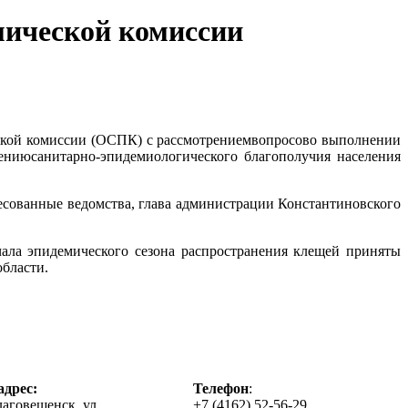
мической комиссии
еской комиссии (ОСПК) с рассмотрениемвопросово выполнении
ениюсанитарно-эпидемиологического благополучия населения
есованные ведомства, глава администрации Константиновского
ала эпидемического сезона распространения клещей приняты
бласти.
дрес:
Телефон
:
лаговещенск, ул.
+7 (4162) 52-56-29