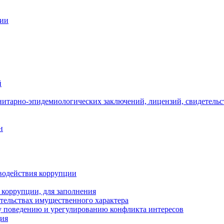
ции
й
нитарно-эпидемиологических заключений, лицензий, свидетельс
н
водействия коррупции
 коррупции, для заполнения
ательствах имущественного характера
 поведению и урегулированию конфликта интересов
ция