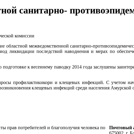
стной санитарно- противоэпиде
ической комиссии
дание областной межведомственной санитарно-противоэпидемич
иод ликвидации последствий наводнения и мерах по обеспеч
 подготовке к весеннему паводку 2014 года заслушены заинтер
опросы профилактикикори и клещевых инфекций. С учетом нач
озникновения клещевых инфекций среди населения Амурской о
ты прав потребителей и благополучия человека по
Почтовый а
675002, г. Б