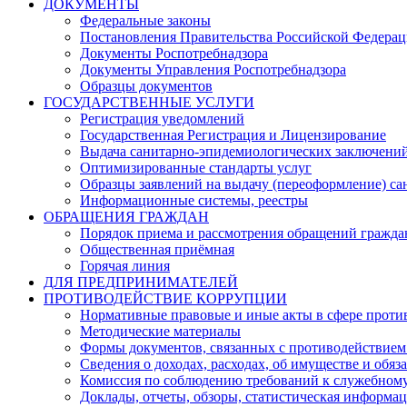
ДОКУМЕНТЫ
Федеральные законы
Постановления Правительства Российской Федера
Документы Роспотребнадзора
Документы Управления Роспотребнадзора
Образцы документов
ГОСУДАРСТВЕННЫЕ УСЛУГИ
Регистрация уведомлений
Государственная Регистрация и Лицензирование
Выдача санитарно-эпидемиологических заключени
Оптимизированные стандарты услуг
Образцы заявлений на выдачу (переоформление) са
Информационные системы, реестры
ОБРАЩЕНИЯ ГРАЖДАН
Порядок приема и рассмотрения обращений гражда
Общественная приёмная
Горячая линия
ДЛЯ ПРЕДПРИНИМАТЕЛЕЙ
ПРОТИВОДЕЙСТВИЕ КОРРУПЦИИ
Нормативные правовые и иные акты в сфере проти
Методические материалы
Формы документов, связанных с противодействием
Сведения о доходах, расходах, об имуществе и обяз
Комиссия по соблюдению требований к служебному
Доклады, отчеты, обзоры, статистическая информа