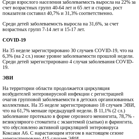
Среди взрослого населения заболеваемость выросла на 22% за
счет возрастных групп 40-64 лет и 65 лет и старше, рост
показателя составил 40,7% и 31,3% соответственно.
Среди детей заболеваемость выросла на 31,6%, за счет
возрастных групп 7-14 лет и 15-17 лет.
COVID
-19
На 35 неделе зарегистрировано 30 случаев
COVID
-19, что на
6,3% (на 2 сл.) ниже уровне заболеваемости прошлой недели.
Среди детей зарегистрировано 4 случая заболевания
COVID
-
19.
ЭВИ
На территории области продолжается циркуляция
возбудителей энтеровирусной инфекции с регистрацией
очагов групповой заболеваемости в детских организованных
коллективах. На 35 неделе зарегистрировано 18 случаев ЭВИ,
что на 61,7% меньше предыдущей недели.
В 11,1% (2 сл.)
заболевание протекало в форме серозного менингита, 78,7% -
везикулярного стоматита с экзантемой (сыпью) и фарингита,
что обусловлено активной циркуляцией энтеровируса
Коксаки А6
.
С нарастающим итогом в настоящем сезоне
зарегистрировано 415 случаев ЭВИ.