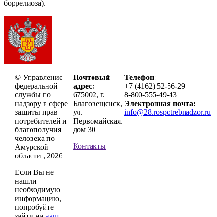
боррелиоза).
© Управление
Почтовый
Телефон
:
федеральной
адрес:
+7 (4162) 52-56-29
службы по
675002, г.
8-800-555-49-43
надзору в сфере
Благовещенск,
Электронная почта:
защиты прав
ул.
info@28.rospotrebnadzor.ru
потребителей и
Первомайская,
благополучия
дом 30
человека по
Контакты
Амурской
области , 2026
Если Вы не
нашли
необходимую
информацию,
попробуйте
зайти на
наш