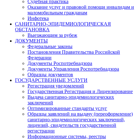
Судебная практика
Оказание услуг и правовой помощи инвалидам и
маломобильным гражданам
Инфотека
САНИТАРНО-ЭПИДЕМИОЛОГИЧЕСКАЯ
ОБСТАНОВКА
Выезжающим за рубеж
ДОКУМЕНТЫ
Федеральные законы
Постановления Правительства Российской
Федерации
Документы Роспотребнадзора
Документы Управления Роспотребнадзора
Образцы документов
ГОСУДАРСТВЕННЫЕ УСЛУГИ
Регистрация уведомлений
Государственная Регистрация и Лицензирование
Выдача санитарно-эпидемиологических
заключений
Оптимизированные стандарты услуг
Образцы заявлений на выдачу (переоформление)
санитарно-эпидемиологических заключений,
лицензий, свидетельств государственной
регистрации
Информационные системы, реестры