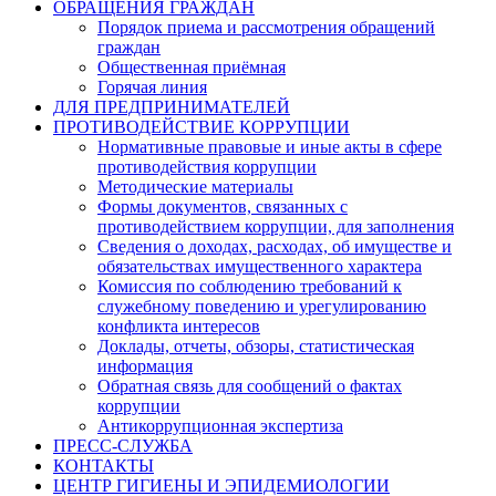
ОБРАЩЕНИЯ ГРАЖДАН
Порядок приема и рассмотрения обращений
граждан
Общественная приёмная
Горячая линия
ДЛЯ ПРЕДПРИНИМАТЕЛЕЙ
ПРОТИВОДЕЙСТВИЕ КОРРУПЦИИ
Нормативные правовые и иные акты в сфере
противодействия коррупции
Методические материалы
Формы документов, связанных с
противодействием коррупции, для заполнения
Сведения о доходах, расходах, об имуществе и
обязательствах имущественного характера
Комиссия по соблюдению требований к
служебному поведению и урегулированию
конфликта интересов
Доклады, отчеты, обзоры, статистическая
информация
Обратная связь для сообщений о фактах
коррупции
Антикоррупционная экспертиза
ПРЕСС-СЛУЖБА
КОНТАКТЫ
ЦЕНТР ГИГИЕНЫ И ЭПИДЕМИОЛОГИИ