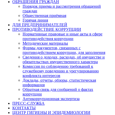
ОБРАЩЕНИЯ ГРАЖДАН
Порядок приема и рассмотрения обращений
граждан
Общественная приёмная
Горячая линия
ДЛЯ ПРЕДПРИНИМАТЕЛЕЙ
ПРОТИВОДЕЙСТВИЕ КОРРУПЦИИ
Нормативные правовые и иные акты в сфере
противодействия коррупции
Методические материалы
Формы документов, связанных с
противодействием коррупции, для заполнения
Сведения о доходах, расходах, об имуществе и
обязательствах имущественного характера
Комиссия по соблюдению требований к
служебному поведению и урегулированию
конфликта интересов
Доклады, отчеты, обзоры, статистическая
информация
Обратная связь для сообщений о фактах
коррупции
Антикоррупционная экспертиза
ПРЕСС-СЛУЖБА
КОНТАКТЫ
ЦЕНТР ГИГИЕНЫ И ЭПИДЕМИОЛОГИИ