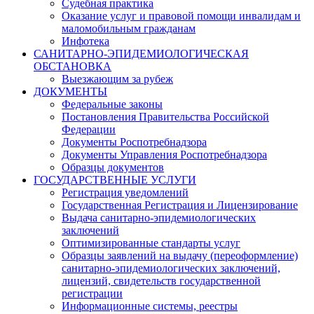
Судебная практика
Оказание услуг и правовой помощи инвалидам и
маломобильным гражданам
Инфотека
САНИТАРНО-ЭПИДЕМИОЛОГИЧЕСКАЯ
ОБСТАНОВКА
Выезжающим за рубеж
ДОКУМЕНТЫ
Федеральные законы
Постановления Правительства Российской
Федерации
Документы Роспотребнадзора
Документы Управления Роспотребнадзора
Образцы документов
ГОСУДАРСТВЕННЫЕ УСЛУГИ
Регистрация уведомлений
Государственная Регистрация и Лицензирование
Выдача санитарно-эпидемиологических
заключений
Оптимизированные стандарты услуг
Образцы заявлений на выдачу (переоформление)
санитарно-эпидемиологических заключений,
лицензий, свидетельств государственной
регистрации
Информационные системы, реестры