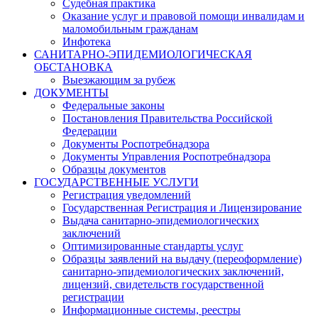
Судебная практика
Оказание услуг и правовой помощи инвалидам и
маломобильным гражданам
Инфотека
САНИТАРНО-ЭПИДЕМИОЛОГИЧЕСКАЯ
ОБСТАНОВКА
Выезжающим за рубеж
ДОКУМЕНТЫ
Федеральные законы
Постановления Правительства Российской
Федерации
Документы Роспотребнадзора
Документы Управления Роспотребнадзора
Образцы документов
ГОСУДАРСТВЕННЫЕ УСЛУГИ
Регистрация уведомлений
Государственная Регистрация и Лицензирование
Выдача санитарно-эпидемиологических
заключений
Оптимизированные стандарты услуг
Образцы заявлений на выдачу (переоформление)
санитарно-эпидемиологических заключений,
лицензий, свидетельств государственной
регистрации
Информационные системы, реестры