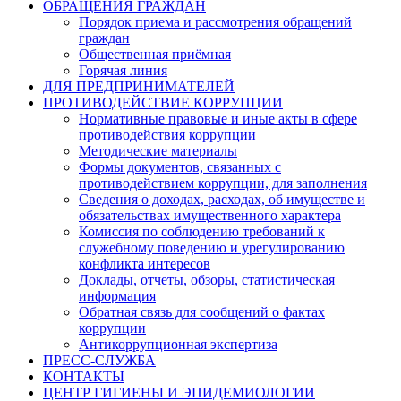
ОБРАЩЕНИЯ ГРАЖДАН
Порядок приема и рассмотрения обращений
граждан
Общественная приёмная
Горячая линия
ДЛЯ ПРЕДПРИНИМАТЕЛЕЙ
ПРОТИВОДЕЙСТВИЕ КОРРУПЦИИ
Нормативные правовые и иные акты в сфере
противодействия коррупции
Методические материалы
Формы документов, связанных с
противодействием коррупции, для заполнения
Сведения о доходах, расходах, об имуществе и
обязательствах имущественного характера
Комиссия по соблюдению требований к
служебному поведению и урегулированию
конфликта интересов
Доклады, отчеты, обзоры, статистическая
информация
Обратная связь для сообщений о фактах
коррупции
Антикоррупционная экспертиза
ПРЕСС-СЛУЖБА
КОНТАКТЫ
ЦЕНТР ГИГИЕНЫ И ЭПИДЕМИОЛОГИИ