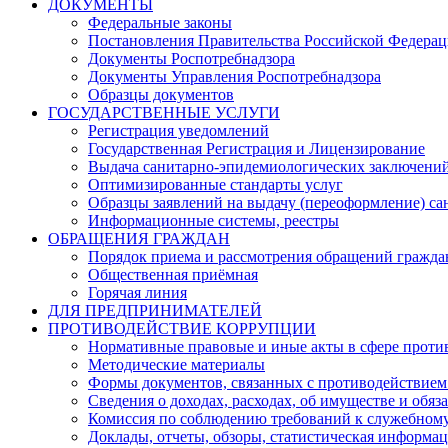
ДОКУМЕНТЫ
Федеральные законы
Постановления Правительства Российской Федера
Документы Роспотребнадзора
Документы Управления Роспотребнадзора
Образцы документов
ГОСУДАРСТВЕННЫЕ УСЛУГИ
Регистрация уведомлений
Государственная Регистрация и Лицензирование
Выдача санитарно-эпидемиологических заключени
Оптимизированные стандарты услуг
Образцы заявлений на выдачу (переоформление) са
Информационные системы, реестры
ОБРАЩЕНИЯ ГРАЖДАН
Порядок приема и рассмотрения обращений гражда
Общественная приёмная
Горячая линия
ДЛЯ ПРЕДПРИНИМАТЕЛЕЙ
ПРОТИВОДЕЙСТВИЕ КОРРУПЦИИ
Нормативные правовые и иные акты в сфере проти
Методические материалы
Формы документов, связанных с противодействием
Сведения о доходах, расходах, об имуществе и обяз
Комиссия по соблюдению требований к служебному
Доклады, отчеты, обзоры, статистическая информа