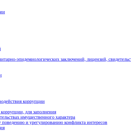
ции
й
нитарно-эпидемиологических заключений, лицензий, свидетельс
н
водействия коррупции
 коррупции, для заполнения
ательствах имущественного характера
 поведению и урегулированию конфликта интересов
ция