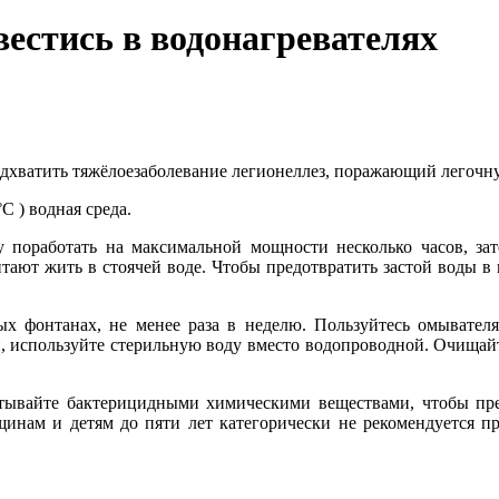
вестись в водонагревателях
одхватить тяжёлоезаболевание легионеллез, поражающий легочн
C ) водная среда.
у поработать на максимальной мощности несколько часов, зат
ают жить в стоячей воде. Чтобы предотвратить застой воды в в
х фонтанах, не менее раза в неделю. Пользуйтесь омывателя
и, используйте стерильную воду вместо водопроводной. Очища
тывайте бактерицидными химическими веществами, чтобы предо
щинам и детям до пяти лет категорически не рекомендуется 