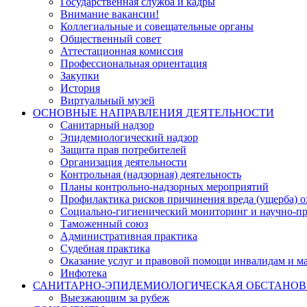
Государственная служба и кадры
Внимание вакансии!
Коллегиальные и совещательные органы
Общественный совет
Аттестационная комиссия
Профессиональная ориентация
Закупки
История
Виртуальный музей
ОСНОВНЫЕ НАПРАВЛЕНИЯ ДЕЯТЕЛЬНОСТИ
Санитарный надзор
Эпидемиологический надзор
Защита прав потребителей
Организация деятельности
Контрольная (надзорная) деятельность
Планы контрольно-надзорных мероприятий
Профилактика рисков причинения вреда (ущерба) 
Социально-гигиенический мониторинг и научно-пр
Таможенный союз
Административная практика
Судебная практика
Оказание услуг и правовой помощи инвалидам и 
Инфотека
САНИТАРНО-ЭПИДЕМИОЛОГИЧЕСКАЯ ОБСТАНО
Выезжающим за рубеж