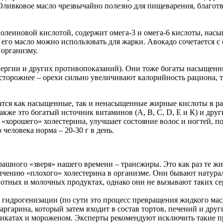
ивковое масло чрезвычайно полезно для пищеварения, благотво
 олеиновой кислотой, содержит омега-3 и омега-6 кислоты, нас
а его масло можно использовать для жарки. Авокадо сочетается с
 организму.
ллергии и других противопоказаний). Они тоже богаты насыще
осторожнее – орехи сильно увеличивают калорийность рациона, т
жатся как насыщенные, так и ненасыщенные жирные кислоты в р
акже это богатый источник витаминов (А, B, C, D, Е и К) и друг
 «хорошего» холестерина, улучшает состояние волос и ногтей, 
человека норма – 20-30 г в день.
шного «зверя» нашего времени – трансжиры. Это как раз те жир
личению «плохого» холестерина в организме. Они бывают нату
отных и молочных продуктах, однако они не вызывают таких се
гидрогенизации (по сути это процесс превращения жидкого масл
аргарина, который затем входит в состав тортов, печений и др
рикатах и мороженом. Эксперты рекомендуют исключить такие пр