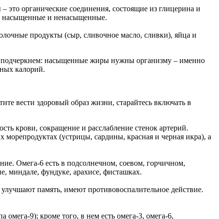
– это органические соединения, состоящие из глицерина и
в: насыщенные и ненасыщенные.
лочные продукты (сыр, сливочное масло, сливки), яйца и
азу подчеркнем: насыщенные жиры нужны организму – именно
вных калорий.
отите вести здоровый образ жизни, старайтесь включать в
ость крови, сокращение и расслабление стенок артерий.
х морепродуктах (устрицы, сардины, красная и черная икра), а
ие. Омега-6 есть в подсолнечном, соевом, горчичном,
е, миндале, фундуке, арахисе, фисташках.
, улучшают память, имеют противовоспалительное действие.
мега-9); кроме того, в нем есть омега-3, омега-6,