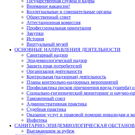
Государственная служба и кадры
Внимание вакансии!
Коллегиальные и совещательные органы
Общественный совет
Аттестационная комиссия
Профессиональная ориентация
Закупки
История
Виртуальный музей
ОСНОВНЫЕ НАПРАВЛЕНИЯ ДЕЯТЕЛЬНОСТИ
Санитарный надзор
Эпидемиологический надзор
Защита прав потребителей
Организация деятельности
Контрольная (надзорная) деятельность
Планы контрольно-надзорных мероприятий
Профилактика рисков причинения вреда (ущерба) 
Социально-гигиенический мониторинг и научно-пр
Таможенный союз
Административная практика
Судебная практика
Оказание услуг и правовой помощи инвалидам и 
Инфотека
САНИТАРНО-ЭПИДЕМИОЛОГИЧЕСКАЯ ОБСТАНО
Выезжающим за рубеж