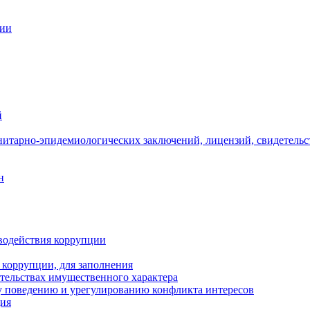
ции
й
нитарно-эпидемиологических заключений, лицензий, свидетельс
н
водействия коррупции
 коррупции, для заполнения
ательствах имущественного характера
 поведению и урегулированию конфликта интересов
ция