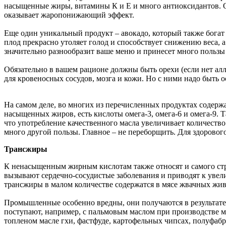
насыщенные жиры, витамины К и Е и много антиоксидантов. Ол
оказывает жаропонижающий эффект.
Еще один уникальный продукт – авокадо, который также богат
плод прекрасно утоляет голод и способствует снижению веса, 
значительно разнообразит ваше меню и принесет много пользы
Обязательно в вашем рационе должны быть орехи (если нет а
для кровеносных сосудов, мозга и кожи. Но с ними надо быть 
На самом деле, во многих из перечисленных продуктах содер
насыщенных жиров, есть кислоты омега-3, омега-6 и омега-9.
Т
что употребление качественного масла увеличивает количество
много другой пользы. Главное – не переборщить. Для здорового 
Трансжиры
К ненасыщенным жирным кислотам также относят и самого стра
вызывают сердечно-сосудистые заболевания и приводят к уве
трансжиры в малом количестве содержатся в мясе жвачных жив
Промышленные особенно вредны, они получаются в результате 
поступают, например, с пальмовым маслом при производстве м
топленом масле гхи, фастфуде, картофельных чипсах, полуфаб