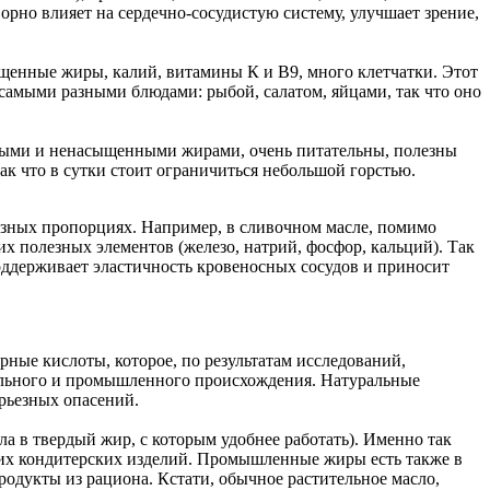
рно влияет на сердечно-сосудистую систему, улучшает зрение,
ыщенные жиры, калий, витамины К и В9, много клетчатки. Этот
 самыми разными блюдами: рыбой, салатом, яйцами, так что оно
нными и ненасыщенными жирами, очень питательны, полезны
ак что в сутки стоит ограничиться небольшой горстью.
азных пропорциях. Например, в сливочном масле, помимо
их полезных элементов (железо, натрий, фосфор, кальций). Так
поддерживает эластичность кровеносных сосудов и приносит
ные кислоты, которое, по результатам исследований,
рального и промышленного происхождения. Натуральные
рьезных опасений.
а в твердый жир, с которым удобнее работать). Именно так
угих кондитерских изделий. Промышленные жиры есть также в
одукты из рациона. Кстати, обычное растительное масло,