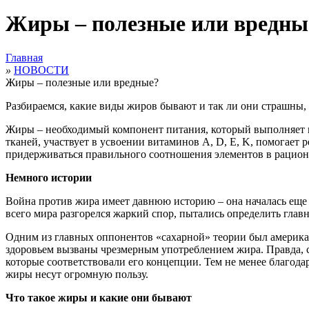
Жиры – полезные или вредны
Главная
»
НОВОСТИ
Жиры – полезные или вредные?
Разбираемся, какие виды жиров бывают и так ли они страшны, 
Жиры – необходимый компонент питания, который выполняет м
тканей, участвует в усвоении витаминов A, D, E, K, помогает
придерживаться правильного соотношения элементов в рационе.
Немного истории
Война против жира имеет давнюю историю – она началась еще 
всего мира разгорелся жаркий спор, пытались определить главн
Одним из главных оппонентов «сахарной» теории был американ
здоровьем вызваны чрезмерным употреблением жира. Правда, се
которые соответствовали его концепции. Тем не менее благода
жиры несут огромную пользу.
Что такое жиры и какие они бывают