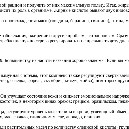
вой рацион и получить от них максимальную пользу. Итак, жиры 
ависит их роль в организме. Жирные кислоты бывают двух видо
роисхождения: мясо (говядина, баранина, свинина), птица, мо
ые заболевания, ожирение и другие проблемы со здоровьем. Ср
требление нужно строго регулировать и не превышать дозу дне
а-9. Большинству из нас эти названия хорошо знакомы. Если вы х
 иммунная системы, этот комплекс также регулируют свертываем
ец, селедка, форель, скумбрия, кижуч, мойва), некоторых други
 Он улучшает состояние кожи и снижает эмоциональное напряжен
сточек, в некоторых видах орехов: грецком, бразильском, пекан
ца, регулируют уровень холестерина в крови, углеводный обмен
 масле какао, сливочном масле, авокадо, оливках.
и растительных масел по количеству олеиновой кислоты (группа о