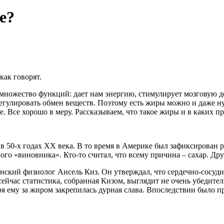
е?
как говорят.
ножество функций: дает нам энергию, стимулирует мозговую де
 регулировать обмен веществ. Поэтому есть жиры можно и даже н
 Все хорошо в меру. Рассказываем, что такое жиры и в каких пр
в 50-х годах XX века. В то время в Америке был зафиксирован 
ого «виновника». Кто-то считал, что всему причина – сахар. Др
ский физиолог Ансель Киз. Он утверждал, что сердечно-сосуди
йчас статистика, собранная Кизом, выглядит не очень убедител
ря ему за жиром закрепилась дурная слава. Впоследствии было 