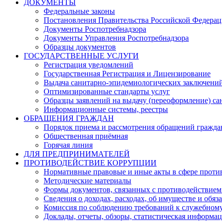
ДОКУМЕНТЫ
Федеральные законы
Постановления Правительства Российской Федера
Документы Роспотребнадзора
Документы Управления Роспотребнадзора
Образцы документов
ГОСУДАРСТВЕННЫЕ УСЛУГИ
Регистрация уведомлений
Государственная Регистрация и Лицензирование
Выдача санитарно-эпидемиологических заключени
Оптимизированные стандарты услуг
Образцы заявлений на выдачу (переоформление) са
Информационные системы, реестры
ОБРАЩЕНИЯ ГРАЖДАН
Порядок приема и рассмотрения обращений гражда
Общественная приёмная
Горячая линия
ДЛЯ ПРЕДПРИНИМАТЕЛЕЙ
ПРОТИВОДЕЙСТВИЕ КОРРУПЦИИ
Нормативные правовые и иные акты в сфере проти
Методические материалы
Формы документов, связанных с противодействием
Сведения о доходах, расходах, об имуществе и обяз
Комиссия по соблюдению требований к служебному
Доклады, отчеты, обзоры, статистическая информа