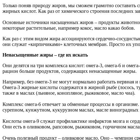
Только поняв природу жиров, мы сможем грамотно составить с
жирных кислот. Как раз от химического строения последних з
Основные источники насыщенных жиров – продукты животного п
некоторые растительные, например кокос, масло какао бобов.
Как раз с этим видом жира ассоциируются сердечно-сосудист
они служат «кирпичиками» клеточных мембран. Просто их упо
Ненасыщенные жиры – где их искать
Они делятся на три комплекса кислот: омега-3, омега-6 и омег
рацион больше продуктов, содержащих ненасыщенные жиры.
Например, без омеги-3 не могут нормально работать нервная и
Омега-3 жирные кислоты содержатся в жирной рыбе (лосось, тун
также в маслах (льняное, конопляное, рыжиковое, масло чиа).
Комплекс омега-6 отвечает за обменные процессы в организме.
сурепном, кунжутном, кукурузном маслах, масле виноградных ко
Кислоты омега-9 служат профилактике инфарктов мозга и серд
Они есть в оливковом, рапсовом, рыжиковом, горчичном маслах,
Очень полезный продукт – оливковое масло. Оно – чемпион сред