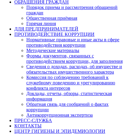
ОБРАЩЕНИЯ ГРАЖДАН
Порядок приема и рассмотрения обращений
граждан
Общественная приёмная
Горячая линия
ДЛЯ ПРЕДПРИНИМАТЕЛЕЙ
ПРОТИВОДЕЙСТВИЕ КОРРУПЦИИ
Нормативные правовые и иные акты в сфере
противодействия коррупции
Методические материалы
Формы документов, связанных с
противодействием коррупции, для заполнения
Сведения о доходах, расходах, об имуществе и
обязательствах имущественного характера
Комиссия по соблюдению требований к
служебному поведению и урегулированию
конфликта интересов
Доклады, отчеты, обзоры, статистическая
информация
Обратная связь для сообщений о фактах
коррупции
Антикоррупционная экспертиза
ПРЕСС-СЛУЖБА
КОНТАКТЫ
ЦЕНТР ГИГИЕНЫ И ЭПИДЕМИОЛОГИИ