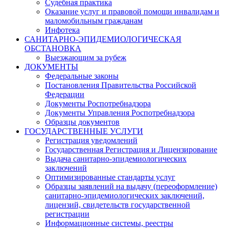
Судебная практика
Оказание услуг и правовой помощи инвалидам и
маломобильным гражданам
Инфотека
САНИТАРНО-ЭПИДЕМИОЛОГИЧЕСКАЯ
ОБСТАНОВКА
Выезжающим за рубеж
ДОКУМЕНТЫ
Федеральные законы
Постановления Правительства Российской
Федерации
Документы Роспотребнадзора
Документы Управления Роспотребнадзора
Образцы документов
ГОСУДАРСТВЕННЫЕ УСЛУГИ
Регистрация уведомлений
Государственная Регистрация и Лицензирование
Выдача санитарно-эпидемиологических
заключений
Оптимизированные стандарты услуг
Образцы заявлений на выдачу (переоформление)
санитарно-эпидемиологических заключений,
лицензий, свидетельств государственной
регистрации
Информационные системы, реестры