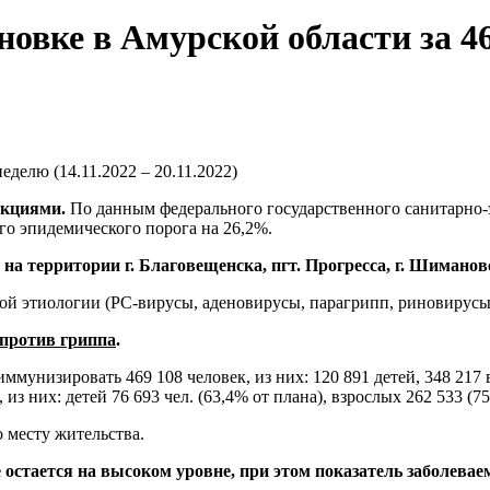
овке в Амурской области за 46 
делю (14.11.2022 – 20.11.2022)
екциями.
По данным федерального государственного санитарно-
го эпидемического порога на 26,2%.
 на территории
г. Благовещенска,
пгт. Прогресса, г. Шимано
ой этиологии (РС-вирусы, аденовирусы, парагрипп, риновирусы
против гриппа
.
мунизировать 469 108 человек, из них: 120 891 детей, 348 217 
 из них: детей 76 693 чел. (63,4% от плана), взрослых 262 533 (75
 месту жительства.
остается на высоком уровне, при этом показатель заболевае