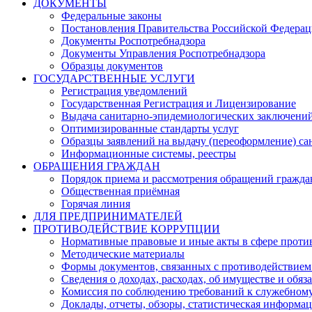
ДОКУМЕНТЫ
Федеральные законы
Постановления Правительства Российской Федера
Документы Роспотребнадзора
Документы Управления Роспотребнадзора
Образцы документов
ГОСУДАРСТВЕННЫЕ УСЛУГИ
Регистрация уведомлений
Государственная Регистрация и Лицензирование
Выдача санитарно-эпидемиологических заключени
Оптимизированные стандарты услуг
Образцы заявлений на выдачу (переоформление) са
Информационные системы, реестры
ОБРАЩЕНИЯ ГРАЖДАН
Порядок приема и рассмотрения обращений гражда
Общественная приёмная
Горячая линия
ДЛЯ ПРЕДПРИНИМАТЕЛЕЙ
ПРОТИВОДЕЙСТВИЕ КОРРУПЦИИ
Нормативные правовые и иные акты в сфере проти
Методические материалы
Формы документов, связанных с противодействием
Сведения о доходах, расходах, об имуществе и обяз
Комиссия по соблюдению требований к служебному
Доклады, отчеты, обзоры, статистическая информа