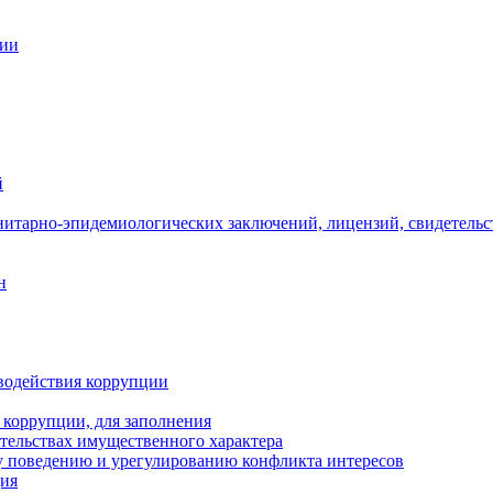
ции
й
нитарно-эпидемиологических заключений, лицензий, свидетельс
н
водействия коррупции
 коррупции, для заполнения
ательствах имущественного характера
 поведению и урегулированию конфликта интересов
ция