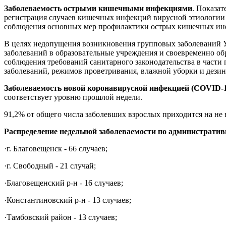
Заболеваемость острыми кишечными инфекциями
. Показа
регистрация случаев кишечных инфекций вирусной этиологии (
соблюдения основных мер профилактики острых кишечных инф
В целях недопущения возникновения групповых заболеваний У
заболеваний в образовательные учреждения и своевременно об
соблюдения требований санитарного законодательства в части
заболеваний, режимов проветривания, влажной уборки и дез
Заболеваемость новой коронавирусной инфекцией (
COVID
-
соответствует уровню прошлой недели.
91,2% от общего числа заболевших взрослых приходится на н
Распределение недельной заболеваемости по администрати
·
г. Благовещенск - 66 случаев;
·
г. Свободный - 21 случай;
·
Благовещенский р-н - 16 случаев;
·
Константиновский р-н - 13 случаев;
·
Тамбовский район - 13 случаев;