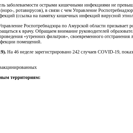
тель заболеваемости острыми кишечными инфекциями не превыша
норо-, ротавирусов), в связи с чем Управление Роспотребнадзо
екций (ссылка на памятку кишечных инфекций вирусной этиол
правление Роспотребнадзора по Амурской области призывает р
ращаться к врачу. Обращаем внимание руководителей образоват
 проведения «утренних фильтров», своевременного отстранения 
инфекции помещений.
19).
На 46 неделе зарегистрировано 242 случаев
COVID
-19, пока
е вакцинированных
вным территориям: