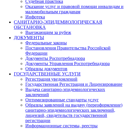
Судебная практика
Оказание услуг и правовой помощи инвалидам и
маломобильным гражданам
Инфотека
САНИТАРНО-ЭПИДЕМИОЛОГИЧЕСКАЯ
ОБСТАНОВКА
Выезжающим за рубеж
ДОКУМЕНТЫ
Федеральные законы
Постановления Правительства Российской
Федерации
Документы Роспотребнадзора
Документы Управления Роспотребнадзора
Образцы документов
ГОСУДАРСТВЕННЫЕ УСЛУГИ
Регистрация уведомлений
Государственная Регистрация и Лицензирование
Выдача санитарно-эпидемиологических
заключений
Оптимизированные стандарты услуг
Образцы заявлений на выдачу (переоформление)
санитарно-эпидемиологических заключений,
лицензий, свидетельств государственной
регистрации
Информационные системы, реестры