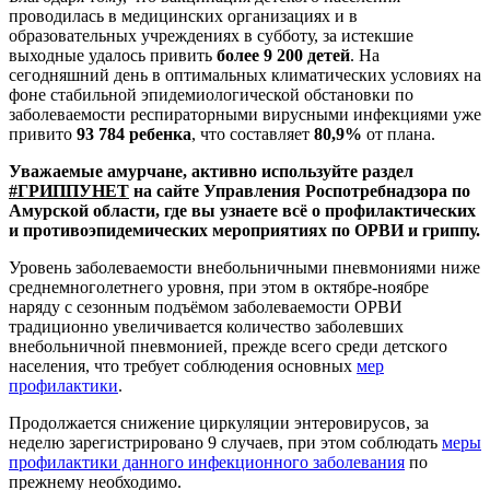
проводилась в медицинских организациях и в
образовательных учреждениях в субботу, за истекшие
выходные удалось привить
более 9 2
00 детей
. На
сегодняшний день в оптимальных климатических условиях на
фоне стабильной эпидемиологической обстановки по
заболеваемости респираторными вирусными инфекциями уже
привито
93 784 ребенка
, что составляет
80,9%
от плана.
Уважаемые амурчане, активно используйте раздел
#ГРИППУНЕТ
на сайте Управления Роспотребнадзора по
Амурской области, где вы узнаете всё о профилактических
и противоэпидемических мероприятиях по ОРВИ и гриппу.
Уровень заболеваемости внебольничными пневмониями ниже
среднемноголетнего уровня, при этом в октябре-ноябре
наряду с сезонным подъёмом заболеваемости ОРВИ
традиционно увеличивается количество заболевших
внебольничной пневмонией, прежде всего среди детского
населения, что требует соблюдения основных
мер
профилактики
.
Продолжается снижение циркуляции энтеровирусов, за
неделю зарегистрировано 9 случаев, при этом соблюдать
меры
профилактики данного инфекционного заболевания
по
прежнему необходимо.