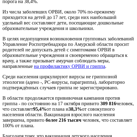
порога на 38,4%.
Из числа заболевших ОРВИ, около 70% по-прежнему
приходится на детей до 17 лет, среди них наибольший
удельный вес составляют дети, посещающие дошкольные
образовательные учреждения и школьники.
В целях недопущения возникновения групповых заболеваний
Управление Роспотребнадзора по Амурской области просит
родителей не допускать детей с симптомами ОРВИ в
образовательные учреждения и своевременно обращаться к
врачу, а также призывает амурчан соблюдать меры,
направленные
на профилактику ОРВИ и гриппа
.
Среди населения циркулируют вирусы не гриппозной
этиологии (адено -, РС-вирусы, парагриппа), лабораторно
подтверждённых случаев гриппа не зарегистрировано.
В области продолжается прививочная кампания против
гриппа - по состоянию на 17 октября привито
309 816
человек,
что составляет
95,4%
от плана и
38,3%
от совокупного
населения области. Вакцинация взрослого населения
завершена, привито
более 216 тысяч
человек, что составляет
100% от плана.
Благодаря тому, что вакцинация детского населения