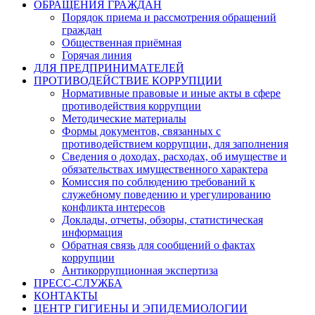
ОБРАЩЕНИЯ ГРАЖДАН
Порядок приема и рассмотрения обращений
граждан
Общественная приёмная
Горячая линия
ДЛЯ ПРЕДПРИНИМАТЕЛЕЙ
ПРОТИВОДЕЙСТВИЕ КОРРУПЦИИ
Нормативные правовые и иные акты в сфере
противодействия коррупции
Методические материалы
Формы документов, связанных с
противодействием коррупции, для заполнения
Сведения о доходах, расходах, об имуществе и
обязательствах имущественного характера
Комиссия по соблюдению требований к
служебному поведению и урегулированию
конфликта интересов
Доклады, отчеты, обзоры, статистическая
информация
Обратная связь для сообщений о фактах
коррупции
Антикоррупционная экспертиза
ПРЕСС-СЛУЖБА
КОНТАКТЫ
ЦЕНТР ГИГИЕНЫ И ЭПИДЕМИОЛОГИИ