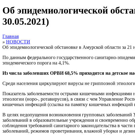
Об эпидемиологической обстан
30.05.2021)
Главная
»
НОВОСТИ
Об эпидемиологической обстановке в Амурской области за 21 н
По данным федерального государственного санитарно-эпидемио
эпидемического порога на 4,1%.
Из числа заболевших ОРВИ 68,5% приходится на детское на
Среди населения циркулируют вирусы не гриппозной этиологии
Показатель заболеваемости острыми кишечными инфекциями н
этиологии (норо-, ротавирусов), в связи с чем Управление Р
кишечных инфекций (ссылка на памятку кишечных инфекций в
В целях недопущения возникновения групповых заболеваний У
заболеваний в образовательные учреждения и своевременно об
соблюдения требований санитарного законодательства в части
заболеваний, режимов проветривания, влажной уборки и дез