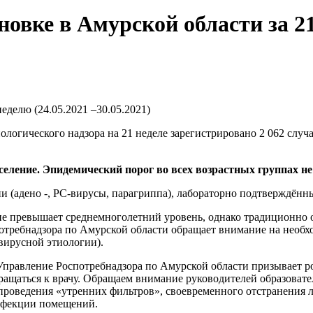
овке в Амурской области за 21 
еделю (24.05.2021 –30.05.2021)
логического надзора на 21 неделе зарегистрировано 2 062 случ
селение. Эпидемический порог во всех возрастных группах н
 (адено -, РС-вирусы, парагриппа), лабораторно подтверждённы
е превышает среднемноголетний уровень, однако традиционно 
оспотребнадзора по Амурской области обращает внимание на нео
ирусной этиологии).
правление Роспотребнадзора по Амурской области призывает р
ращаться к врачу. Обращаем внимание руководителей образоват
 проведения «утренних фильтров», своевременного отстранения 
инфекции помещений.