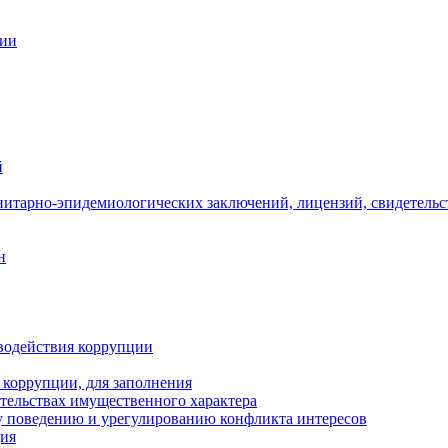
ции
й
нитарно-эпидемиологических заключений, лицензий, свидетельс
н
водействия коррупции
 коррупции, для заполнения
ательствах имущественного характера
 поведению и урегулированию конфликта интересов
ция