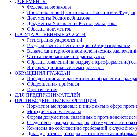
ДОКУМЕНТЫ
Федеральные законы
Постановления Правительства Российской Федера
Документы Роспотребнадзора
Документы Управления Роспотребнадзора
Образцы документов
ГОСУДАРСТВЕННЫЕ УСЛУГИ
Регистрация уведомлений
Государственная Регистрация и Лицензирование
Выдача санитарно-эпидемиологических заключени
Оптимизированные стандарты услуг
Образцы заявлений на выдачу (переоформление) са
Информационные системы, реестры
ОБРАЩЕНИЯ ГРАЖДАН
Порядок приема и рассмотрения обращений гражда
Общественная приёмная
Горячая линия
ДЛЯ ПРЕДПРИНИМАТЕЛЕЙ
ПРОТИВОДЕЙСТВИЕ КОРРУПЦИИ
Нормативные правовые и иные акты в сфере проти
Методические материалы
Формы документов, связанных с противодействием
Сведения о доходах, расходах, об имуществе и обяз
Комиссия по соблюдению требований к служебному
Доклады, отчеты, обзоры, статистическая информа