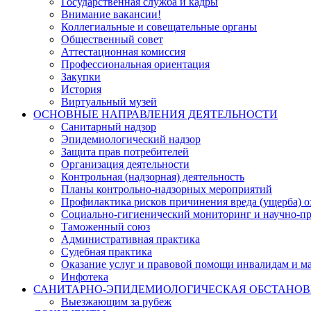
Государственная служба и кадры
Внимание вакансии!
Коллегиальные и совещательные органы
Общественный совет
Аттестационная комиссия
Профессиональная ориентация
Закупки
История
Виртуальный музей
ОСНОВНЫЕ НАПРАВЛЕНИЯ ДЕЯТЕЛЬНОСТИ
Санитарный надзор
Эпидемиологический надзор
Защита прав потребителей
Организация деятельности
Контрольная (надзорная) деятельность
Планы контрольно-надзорных мероприятий
Профилактика рисков причинения вреда (ущерба) 
Социально-гигиенический мониторинг и научно-пр
Таможенный союз
Административная практика
Судебная практика
Оказание услуг и правовой помощи инвалидам и 
Инфотека
САНИТАРНО-ЭПИДЕМИОЛОГИЧЕСКАЯ ОБСТАНО
Выезжающим за рубеж