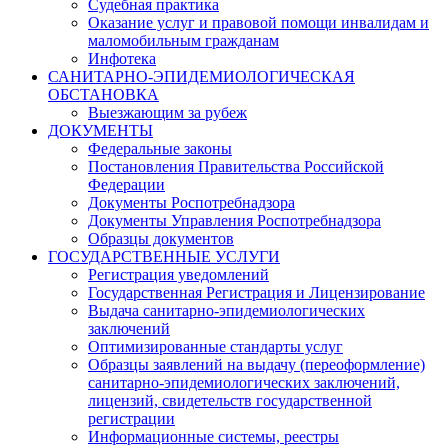
Судебная практика
Оказание услуг и правовой помощи инвалидам и
маломобильным гражданам
Инфотека
САНИТАРНО-ЭПИДЕМИОЛОГИЧЕСКАЯ
ОБСТАНОВКА
Выезжающим за рубеж
ДОКУМЕНТЫ
Федеральные законы
Постановления Правительства Российской
Федерации
Документы Роспотребнадзора
Документы Управления Роспотребнадзора
Образцы документов
ГОСУДАРСТВЕННЫЕ УСЛУГИ
Регистрация уведомлений
Государственная Регистрация и Лицензирование
Выдача санитарно-эпидемиологических
заключений
Оптимизированные стандарты услуг
Образцы заявлений на выдачу (переоформление)
санитарно-эпидемиологических заключений,
лицензий, свидетельств государственной
регистрации
Информационные системы, реестры