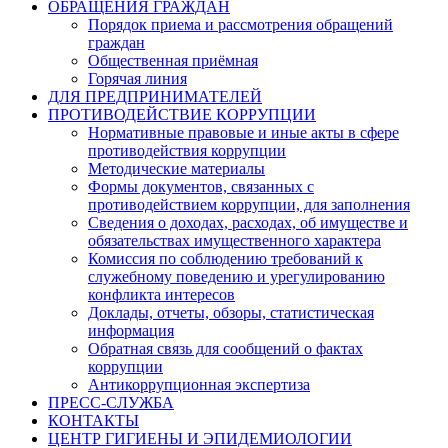
ОБРАЩЕНИЯ ГРАЖДАН
Порядок приема и рассмотрения обращений
граждан
Общественная приёмная
Горячая линия
ДЛЯ ПРЕДПРИНИМАТЕЛЕЙ
ПРОТИВОДЕЙСТВИЕ КОРРУПЦИИ
Нормативные правовые и иные акты в сфере
противодействия коррупции
Методические материалы
Формы документов, связанных с
противодействием коррупции, для заполнения
Сведения о доходах, расходах, об имуществе и
обязательствах имущественного характера
Комиссия по соблюдению требований к
служебному поведению и урегулированию
конфликта интересов
Доклады, отчеты, обзоры, статистическая
информация
Обратная связь для сообщений о фактах
коррупции
Антикоррупционная экспертиза
ПРЕСС-СЛУЖБА
КОНТАКТЫ
ЦЕНТР ГИГИЕНЫ И ЭПИДЕМИОЛОГИИ