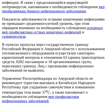
инфекции. В связи с продолжающейся циркуляцией
энтеровирусов, напоминаем о необходимости соблюдения
мер
профилактики данного инфекционного заболевания
.
Показатель заболеваемости острыми кишечными инфекциями
не превышает среднемноголетний уровень, при этом
обращаем внимание на необходимость соблюдения
основных
мер профилактики острых кишечных инфекций
и
сальмонеллеза
.
В пунктах пропуска через государственную границу
Российской Федерации в Амурской области с использованием
тепловизионного оборудования осуществлен санитарно-
карантинный контроль в отношении 63 единиц транспортных
средств, 8282 пассажиров и 18 организованных групп,
пересекших границу. Лиц с признаками инфекционных
заболеваний не выявлено.
Управление Роспотребнадзора по Амурской области не
рекомендует туристам выезжать в Китайскую Народную
Республику при ухудшении самочувствия и повышении
0
температуры тела выше 37
С, а также напоминает о
необходимости соблюдения
мер профилактики
инфекционных заболеваний
.