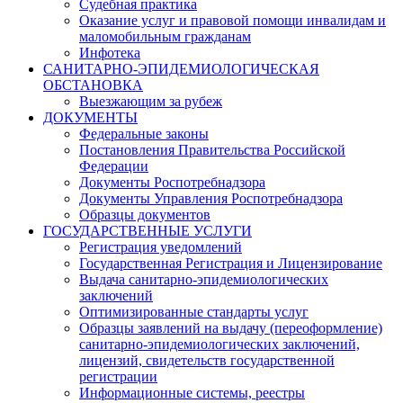
Судебная практика
Оказание услуг и правовой помощи инвалидам и
маломобильным гражданам
Инфотека
САНИТАРНО-ЭПИДЕМИОЛОГИЧЕСКАЯ
ОБСТАНОВКА
Выезжающим за рубеж
ДОКУМЕНТЫ
Федеральные законы
Постановления Правительства Российской
Федерации
Документы Роспотребнадзора
Документы Управления Роспотребнадзора
Образцы документов
ГОСУДАРСТВЕННЫЕ УСЛУГИ
Регистрация уведомлений
Государственная Регистрация и Лицензирование
Выдача санитарно-эпидемиологических
заключений
Оптимизированные стандарты услуг
Образцы заявлений на выдачу (переоформление)
санитарно-эпидемиологических заключений,
лицензий, свидетельств государственной
регистрации
Информационные системы, реестры