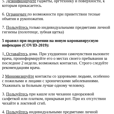
5.
Дезинфицируйте
гаджеты, оргтехнику и поверхности, к
которым прикасаетесь.
6.
Ограничьте
по возможности при приветствии тесные
объятия и рукопожатия.
7.
Пользуйтесь
только индивидуальными предметами личной
гигиены (полотенце, зубная щетка)
5 правил при подозрении на новую коронавирусную
инфекцию (COVID-2019):
1
. Оставайтесь
дома. При ухудшении самочувствия вызовите
врача, проинформируйте его о местах своего пребывания за
последние 2 недели, возможных контактах. Строго следуйте
рекомендациям врача.
2
Минимизируйте
контакты со здоровыми людьми, особенно
с пожилыми и лицами с хроническими заболеваниями.
Ухаживать за больным лучше одному человеку.
3.
Пользуйтесь
при кашле или чихании одноразовой
салфеткой или платком, прикрывая рот. При их отсутствии
чихайте в локтевой сгиб.
4.
Пользуйтесь
индивидуальными предметами личной